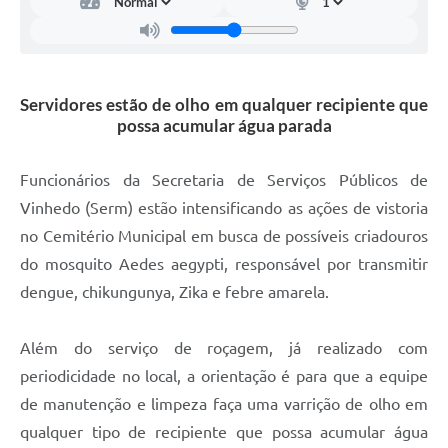
Carta de Serviços
Arquivos para Download
Galeria de Vídeos
Servidores estão de olho em qualquer recipiente que
possa acumular água parada
Contas Públicas
Legislação
Funcionários da Secretaria de Serviços Públicos de
Vinhedo (Serm) estão intensificando as ações de vistoria
Links Úteis
no Cemitério Municipal em busca de possíveis criadouros
Serviços Online
do mosquito Aedes aegypti, responsável por transmitir
dengue, chikungunya, Zika e febre amarela.
Além do serviço de roçagem, já realizado com
periodicidade no local, a orientação é para que a equipe
de manutenção e limpeza faça uma varrição de olho em
qualquer tipo de recipiente que possa acumular água