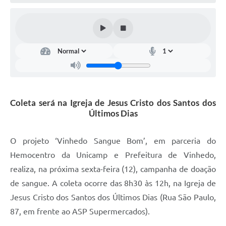
Defesa Civil
Convênios Terceiro Setor
Sistema de Protocolo
Poupatempo
Fala.BR
Coleta será na Igreja de Jesus Cristo dos Santos dos
Últimos Dias
Listagem dos CEPs de Vinhedo
Acesso à Informação
O projeto ‘Vinhedo Sangue Bom’, em parceria do
Hemocentro da Unicamp e Prefeitura de Vinhedo,
Contratos
realiza, na próxima sexta-feira (12), campanha de doação
Associação dos Servidores Públicos Municipais de
de sangue. A coleta ocorre das 8h30 às 12h, na Igreja de
Vinhedo
Jesus Cristo dos Santos dos Últimos Dias (Rua São Paulo,
Audiências Públicas
87, em frente ao ASP Supermercados).