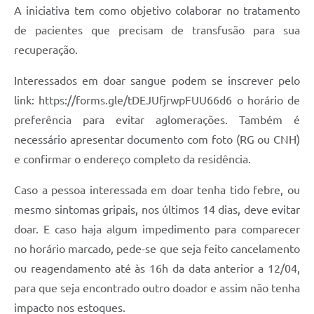
Carta de Serviços
A iniciativa tem como objetivo colaborar no tratamento
de pacientes que precisam de transfusão para sua
Arquivos para Download
recuperação.
Galeria de Vídeos
Interessados em doar sangue podem se inscrever pelo
Contas Públicas
link: https://forms.gle/tDEJUfjrwpFUU66d6 o horário de
preferência para evitar aglomerações. Também é
Legislação
necessário apresentar documento com foto (RG ou CNH)
Links Úteis
e confirmar o endereço completo da residência.
Serviços Online
Caso a pessoa interessada em doar tenha tido febre, ou
mesmo sintomas gripais, nos últimos 14 dias, deve evitar
doar. E caso haja algum impedimento para comparecer
no horário marcado, pede-se que seja feito cancelamento
ou reagendamento até às 16h da data anterior a 12/04,
para que seja encontrado outro doador e assim não tenha
impacto nos estoques.