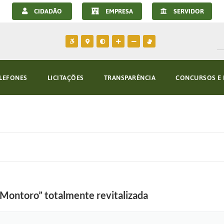
CIDADÃO
EMPRESA
SERVIDOR
LEFONES
LICITAÇÕES
TRANSPARÊNCIA
CONCURSOS E 
Montoro” totalmente revitalizada
F
o
t