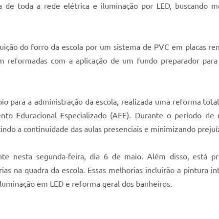
a de toda a rede elétrica e iluminação por LED, buscando m
tituição do forro da escola por um sistema de PVC em placas re
ram reformadas com a aplicação de um fundo preparador para
oio para a administração da escola, realizada uma reforma tota
nto Educacional Especializado (AEE). Durante o período de
ntindo a continuidade das aulas presenciais e minimizando preju
nte nesta segunda-feira, dia 6 de maio. Além disso, está 
as na quadra da escola. Essas melhorias incluirão a pintura int
a iluminação em LED e reforma geral dos banheiros.