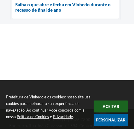
Saiba o que abre e fecha em Vinhedo durante o
recesso de final de ano
Prefeitura de Vinhedo e os cookies: nosso site usa
cookies para melhorar a sua experiência de
ACEITAR
navegação. Ao continuar você concorda com a
nossa
Política de Cookies
e
Privacidade
.
Telefone: (19) 3826-7800
PERSONALIZAR
Endereço: Rua João Corazzari, nº 394, Centro | CEP: 13280-091
Atendimento das 8 às 17 horas, de segunda a sexta-feira