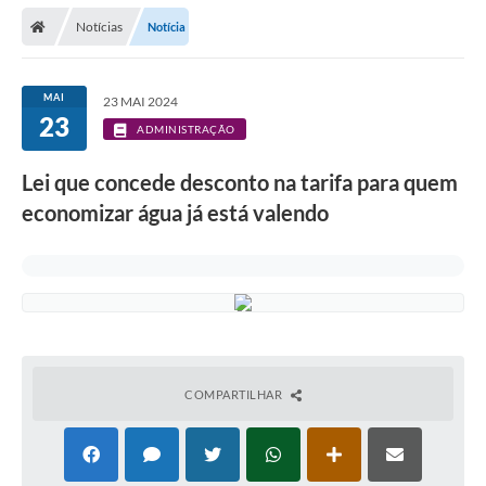
Secretarias
Notícias
Notícia
Telefones
Licitações
MAI
23 MAI 2024
23
ADMINISTRAÇÃO
Transparência
Lei que concede desconto na tarifa para quem
Concursos e Processos Seletivos
economizar água já está valendo
Inclusão e Acessibilidade
Tributos Online
Cidadão
Transporte Coletivo Municipal (Horários e
Itinerários)
COMPARTILHAR
Normas e Legislação
Diário Oficial