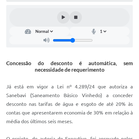
Defesa Civil
Convênios Terceiro Setor
Sistema de Protocolo
Poupatempo
Fala.BR
Concessão do desconto é automática, sem
necessidade de requerimento
Listagem dos CEPs de Vinhedo
Acesso à Informação
Já está em vigor a Lei nº 4.289/24 que autoriza a
Sanebavi (Saneamento Básico Vinhedo) a conceder
Contratos
desconto nas tarifas de água e esgoto de até 20% às
Associação dos Servidores Públicos Municipais de
contas que apresentarem economia de 30% em relação à
Vinhedo
média dos últimos seis meses.
Audiências Públicas
O projeto, de autoria do Executivo, foi aprovado pelos