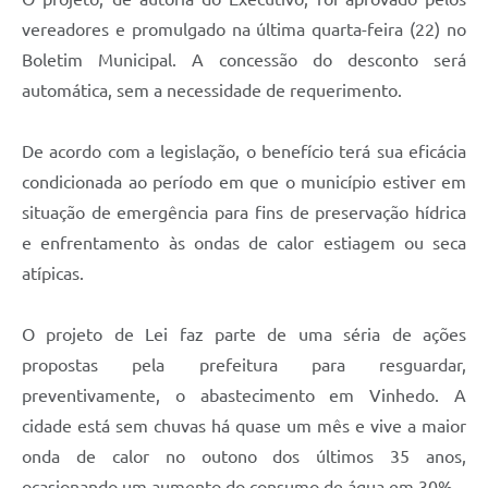
Carta de Serviços
vereadores e promulgado na última quarta-feira (22) no
Arquivos para Download
Boletim Municipal. A concessão do desconto será
automática, sem a necessidade de requerimento.
Galeria de Vídeos
Contas Públicas
De acordo com a legislação, o benefício terá sua eficácia
condicionada ao período em que o município estiver em
Legislação
situação de emergência para fins de preservação hídrica
Links Úteis
e enfrentamento às ondas de calor estiagem ou seca
atípicas.
Serviços Online
O projeto de Lei faz parte de uma séria de ações
propostas pela prefeitura para resguardar,
preventivamente, o abastecimento em Vinhedo. A
cidade está sem chuvas há quase um mês e vive a maior
onda de calor no outono dos últimos 35 anos,
ocasionando um aumento do consumo de água em 30%.