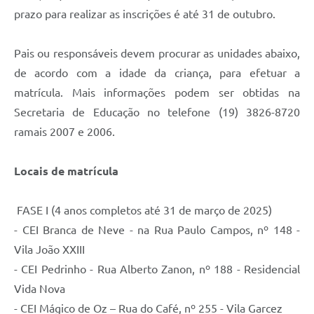
Carta de Serviços
prazo para realizar as inscrições é até 31 de outubro.
Arquivos para Download
Pais ou responsáveis devem procurar as unidades abaixo,
Galeria de Vídeos
de acordo com a idade da criança, para efetuar a
Contas Públicas
matrícula. Mais informações podem ser obtidas na
Secretaria de Educação no telefone (19) 3826-8720
Legislação
ramais 2007 e 2006.
Links Úteis
Locais de matrícula
Serviços Online
FASE I (4 anos completos até 31 de março de 2025)
- CEI Branca de Neve - na Rua Paulo Campos, nº 148 -
Vila João XXIII
- CEI Pedrinho - Rua Alberto Zanon, nº 188 - Residencial
Vida Nova
- CEI Mágico de Oz – Rua do Café, nº 255 - Vila Garcez