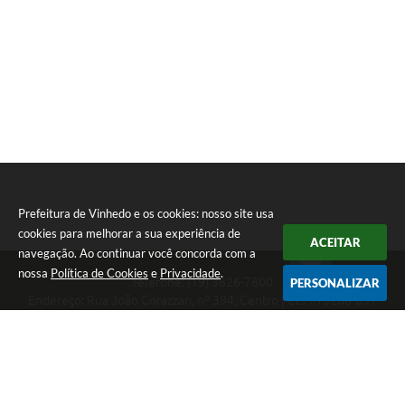
Prefeitura de Vinhedo e os cookies: nosso site usa
cookies para melhorar a sua experiência de
ACEITAR
navegação. Ao continuar você concorda com a
nossa
Política de Cookies
e
Privacidade
.
Telefone: (19) 3826-7800
PERSONALIZAR
Endereço: Rua João Corazzari, nº 394, Centro | CEP: 13280-091
Atendimento das 8 às 17 horas, de segunda a sexta-feira
CNPJ: 46.446.696/0001-85
Prefeitura de Vinhedo