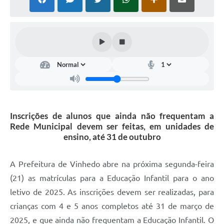
Defesa Civil
Convênios Terceiro Setor
Sistema de Protocolo
Poupatempo
Fala.BR
Inscrições de alunos que ainda não frequentam a
Listagem dos CEPs de Vinhedo
Rede Municipal devem ser feitas, em unidades de
ensino, até 31 de outubro
Acesso à Informação
Contratos
A Prefeitura de Vinhedo abre na próxima segunda-feira
(21) as matrículas para a Educação Infantil para o ano
Associação dos Servidores Públicos Municipais de
Vinhedo
letivo de 2025. As inscrições devem ser realizadas, para
crianças com 4 e 5 anos completos até 31 de março de
Audiências Públicas
2025, e que ainda não frequentam a Educação Infantil. O