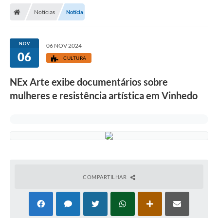
Secretarias
Notícias
Notícia
Telefones
Licitações
NOV
06 NOV 2024
06
CULTURA
Transparência
NEx Arte exibe documentários sobre
Concursos e Processos Seletivos
mulheres e resistência artística em Vinhedo
Inclusão e Acessibilidade
Tributos Online
Cidadão
Transporte Coletivo Municipal (Horários e
Itinerários)
COMPARTILHAR
Normas e Legislação
Diário Oficial