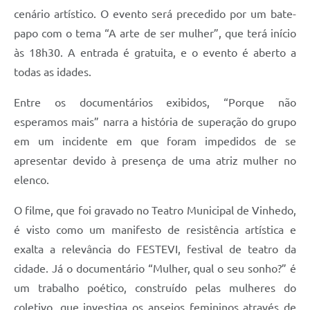
Carta de Serviços
cenário artístico. O evento será precedido por um bate-
papo com o tema “A arte de ser mulher”, que terá início
Arquivos para Download
às 18h30. A entrada é gratuita, e o evento é aberto a
Galeria de Vídeos
todas as idades.
Contas Públicas
Entre os documentários exibidos, “Porque não
Legislação
esperamos mais” narra a história de superação do grupo
em um incidente em que foram impedidos de se
Links Úteis
apresentar devido à presença de uma atriz mulher no
Serviços Online
elenco.
O filme, que foi gravado no Teatro Municipal de Vinhedo,
é visto como um manifesto de resistência artística e
exalta a relevância do FESTEVI, festival de teatro da
cidade. Já o documentário “Mulher, qual o seu sonho?” é
um trabalho poético, construído pelas mulheres do
coletivo, que investiga os anseios femininos através de