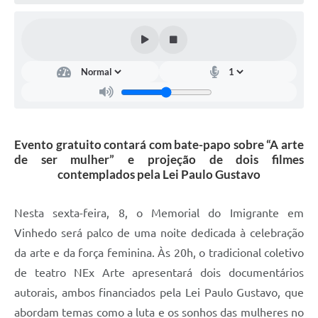
Defesa Civil
Convênios Terceiro Setor
Sistema de Protocolo
Poupatempo
Fala.BR
Evento gratuito contará com bate-papo sobre “A arte
de ser mulher” e projeção de dois filmes
Listagem dos CEPs de Vinhedo
contemplados pela Lei Paulo Gustavo
Acesso à Informação
Nesta sexta-feira, 8, o Memorial do Imigrante em
Contratos
Vinhedo será palco de uma noite dedicada à celebração
da arte e da força feminina. Às 20h, o tradicional coletivo
Associação dos Servidores Públicos Municipais de
Vinhedo
de teatro NEx Arte apresentará dois documentários
autorais, ambos financiados pela Lei Paulo Gustavo, que
Audiências Públicas
abordam temas como a luta e os sonhos das mulheres no