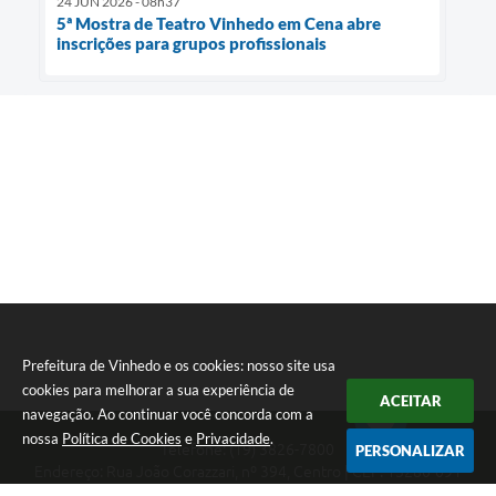
24 JUN 2026 - 08h37
5ª Mostra de Teatro Vinhedo em Cena abre
inscrições para grupos profissionais
Prefeitura de Vinhedo e os cookies: nosso site usa
cookies para melhorar a sua experiência de
ACEITAR
navegação. Ao continuar você concorda com a
nossa
Política de Cookies
e
Privacidade
.
Telefone: (19) 3826-7800
PERSONALIZAR
Endereço: Rua João Corazzari, nº 394, Centro | CEP: 13280-091
Atendimento das 8 às 17 horas, de segunda a sexta-feira