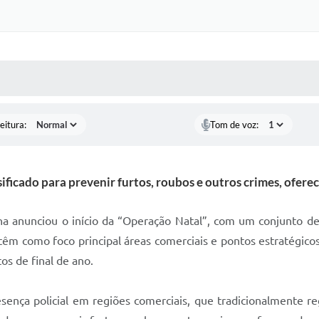
 MÍDIAS
RECEBA NOTÍCIAS
eitura:
Tom de voz:
ificado para prevenir furtos, roubos e outros crimes, ofe
na anunciou o início da “Operação Natal”, com um conjunto de
 têm como foco principal áreas comerciais e pontos estratégicos
os de final de ano.
esença policial em regiões comerciais, que tradicionalmente 