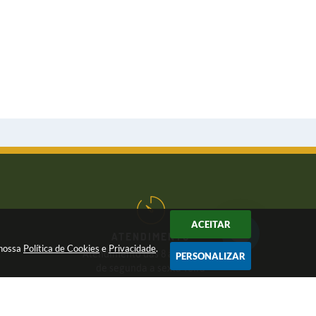
ACEITAR
ATENDIMENTO
 nossa
Política de Cookies
e
Privacidade
.
Atendimento das 8 às 17 horas,
PERSONALIZAR
de segunda a sexta-feira
CNPJ:
46.446.696/0001-85