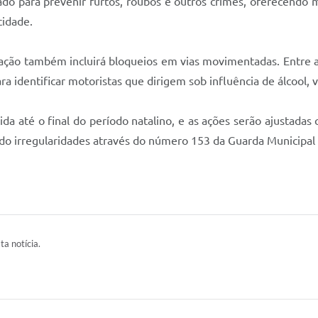
cado para prevenir furtos, roubos e outros crimes, oferecendo
cidade.
eração também incluirá bloqueios em vias movimentadas. Entre a
identificar motoristas que dirigem sob influência de álcool, vi
tida até o final do período natalino, e as ações serão ajustad
ndo irregularidades através do número 153 da Guarda Municipal
ta notícia.