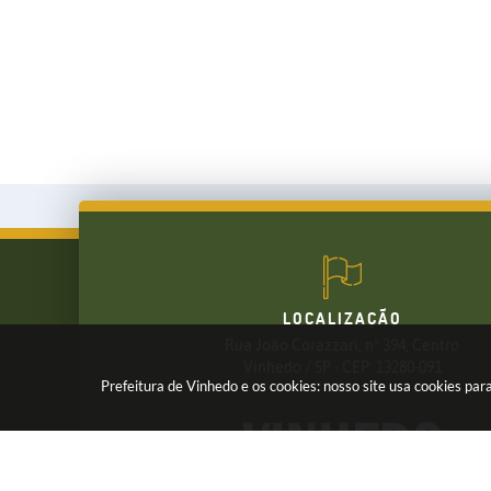
LOCALIZAÇÃO
Rua João Corazzari, nº 394, Centro
FALE CONOSCO
Vinhedo / SP - CEP: 13280-091
Prefeitura de Vinhedo e os cookies: nosso site usa cookies p
(19) 3826-7800
Receba os Informativos da Prefeitura,