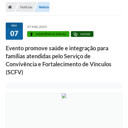
Secretarias
Notícias
Notícia
Telefones
Licitações
MAI
07 MAI 2025
07
ASSISTÊNCIA SOCIAL
SAÚDE
Transparência
Evento promove saúde e integração para
Concursos e Processos Seletivos
famílias atendidas pelo Serviço de
Inclusão e Acessibilidade
Convivência e Fortalecimento de Vínculos
(SCFV)
Tributos Online
Cidadão
Transporte Coletivo Municipal (Horários e
Itinerários)
Normas e Legislação
Diário Oficial