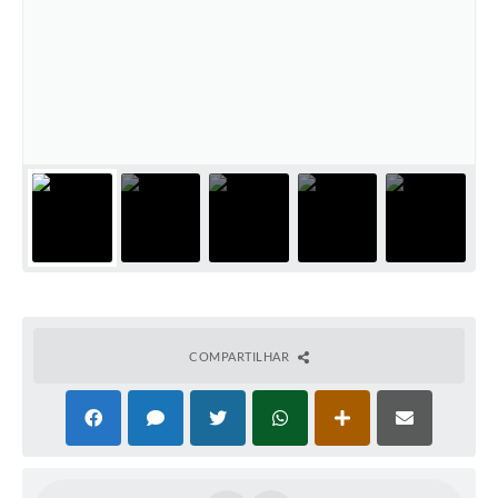
Defesa Civil
Convênios Terceiro Setor
Sistema de Protocolo
Poupatempo
Fala.BR
Listagem dos CEPs de Vinhedo
Acesso à Informação
Contratos
COMPARTILHAR
Associação dos Servidores Públicos Municipais de
Vinhedo
Audiências Públicas