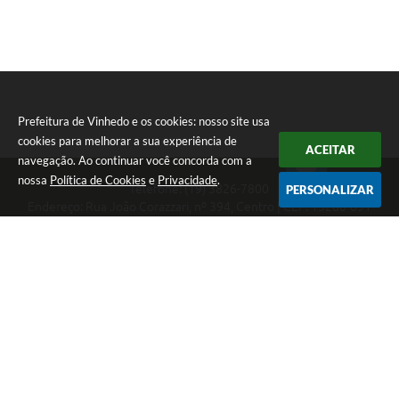
Prefeitura de Vinhedo e os cookies: nosso site usa
cookies para melhorar a sua experiência de
ACEITAR
navegação. Ao continuar você concorda com a
nossa
Política de Cookies
e
Privacidade
.
Telefone: (19) 3826-7800
PERSONALIZAR
Endereço: Rua João Corazzari, nº 394, Centro | CEP: 13280-091
Atendimento das 8 às 17 horas, de segunda a sexta-feira
CNPJ: 46.446.696/0001-85
Prefeitura de Vinhedo
Versão do Sistema:
3.5.3 - 19/06/2026
Portal atualizado em:
07/08/2026 17:17
Dados Abertos
Copyright Instar - 2006-2026. Todos os direitos reservados -