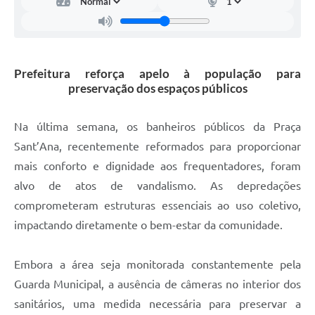
Carta de Serviços
Arquivos para Download
Galeria de Vídeos
Prefeitura reforça apelo à população para
preservação dos espaços públicos
Contas Públicas
Legislação
Na última semana, os banheiros públicos da Praça
Sant’Ana, recentemente reformados para proporcionar
Links Úteis
mais conforto e dignidade aos frequentadores, foram
Serviços Online
alvo de atos de vandalismo. As depredações
comprometeram estruturas essenciais ao uso coletivo,
impactando diretamente o bem-estar da comunidade.
Embora a área seja monitorada constantemente pela
Guarda Municipal, a ausência de câmeras no interior dos
sanitários, uma medida necessária para preservar a