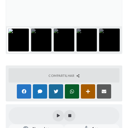
Defesa Civil
Convênios Terceiro Setor
Sistema de Protocolo
Poupatempo
Fala.BR
Listagem dos CEPs de Vinhedo
COMPARTILHAR
Acesso à Informação
Contratos
Associação dos Servidores Públicos Municipais de
Vinhedo
Audiências Públicas