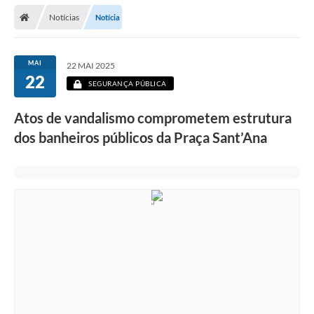
Secretarias
Notícias
Notícia
Telefones
Licitações
MAI
22 MAI 2025
22
SEGURANÇA PÚBLICA
Transparência
Atos de vandalismo comprometem estrutura
Concursos e Processos Seletivos
dos banheiros públicos da Praça Sant’Ana
Inclusão e Acessibilidade
Tributos Online
Cidadão
Transporte Coletivo Municipal (Horários e
Itinerários)
Normas e Legislação
Diário Oficial