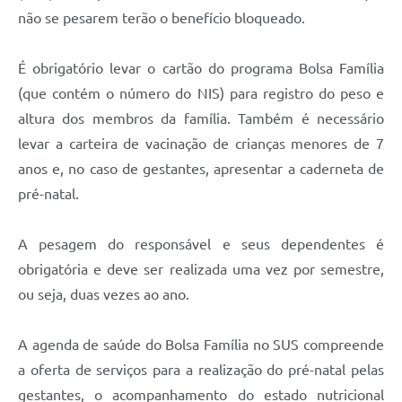
Carta de Serviços
não se pesarem terão o benefício bloqueado.
Arquivos para Download
É obrigatório levar o cartão do programa Bolsa Família
Galeria de Vídeos
(que contém o número do NIS) para registro do peso e
Contas Públicas
altura dos membros da família. Também é necessário
levar a carteira de vacinação de crianças menores de 7
Legislação
anos e, no caso de gestantes, apresentar a caderneta de
Links Úteis
pré-natal.
Serviços Online
A pesagem do responsável e seus dependentes é
obrigatória e deve ser realizada uma vez por semestre,
ou seja, duas vezes ao ano.
A agenda de saúde do Bolsa Família no SUS compreende
a oferta de serviços para a realização do pré-natal pelas
gestantes, o acompanhamento do estado nutricional