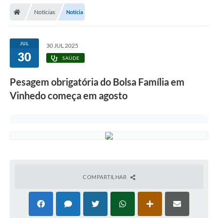
Secretarias
Notícias
Notícia
Telefones
Licitações
JUL
30 JUL 2025
30
SAÚDE
Transparência
Pesagem obrigatória do Bolsa Família em
Concursos e Processos Seletivos
Vinhedo começa em agosto
Inclusão e Acessibilidade
Tributos Online
Cidadão
Transporte Coletivo Municipal (Horários e
Itinerários)
COMPARTILHAR
Normas e Legislação
Diário Oficial