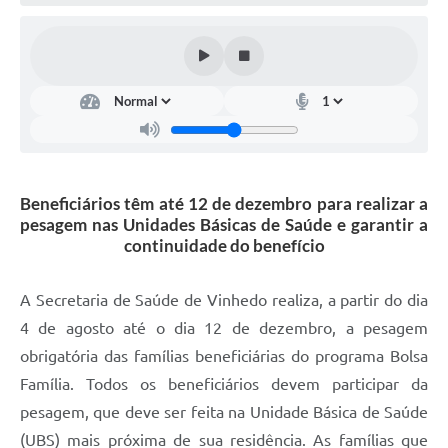
Defesa Civil
Convênios Terceiro Setor
Sistema de Protocolo
Poupatempo
Fala.BR
Beneficiários têm até 12 de dezembro para realizar a
pesagem nas Unidades Básicas de Saúde e garantir a
Listagem dos CEPs de Vinhedo
continuidade do benefício
Acesso à Informação
A Secretaria de Saúde de Vinhedo realiza, a partir do dia
Contratos
4 de agosto até o dia 12 de dezembro, a pesagem
obrigatória das famílias beneficiárias do programa Bolsa
Associação dos Servidores Públicos Municipais de
Vinhedo
Família. Todos os beneficiários devem participar da
pesagem, que deve ser feita na Unidade Básica de Saúde
Audiências Públicas
(UBS) mais próxima de sua residência. As famílias que