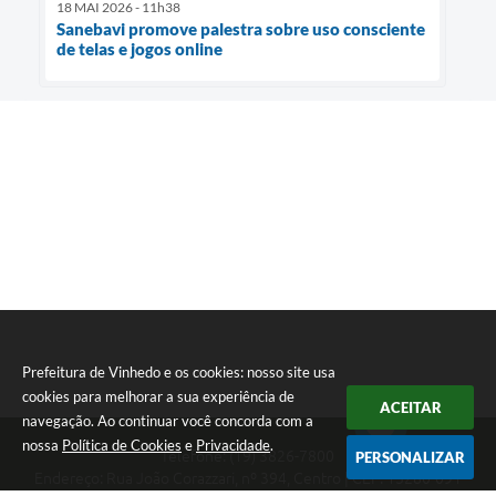
18 MAI 2026 - 11h38
Sanebavi promove palestra sobre uso consciente
de telas e jogos online
Prefeitura de Vinhedo e os cookies: nosso site usa
cookies para melhorar a sua experiência de
ACEITAR
navegação. Ao continuar você concorda com a
nossa
Política de Cookies
e
Privacidade
.
Telefone: (19) 3826-7800
PERSONALIZAR
Endereço: Rua João Corazzari, nº 394, Centro | CEP: 13280-091