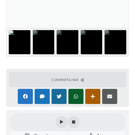
Defesa Civil
Convênios Terceiro Setor
Sistema de Protocolo
Poupatempo
Fala.BR
Listagem dos CEPs de Vinhedo
COMPARTILHAR
Acesso à Informação
Contratos
Associação dos Servidores Públicos Municipais de
Vinhedo
Audiências Públicas