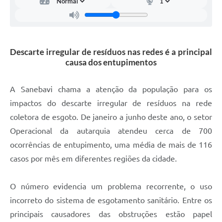
Carta de Serviços
Arquivos para Download
Galeria de Vídeos
Descarte irregular de resíduos nas redes é a principal
causa dos entupimentos
Contas Públicas
Legislação
A Sanebavi chama a atenção da população para os
impactos do descarte irregular de resíduos na rede
Links Úteis
coletora de esgoto. De janeiro a junho deste ano, o setor
Serviços Online
Operacional da autarquia atendeu cerca de 700
ocorrências de entupimento, uma média de mais de 116
casos por mês em diferentes regiões da cidade.
O número evidencia um problema recorrente, o uso
incorreto do sistema de esgotamento sanitário. Entre os
principais causadores das obstruções estão papel