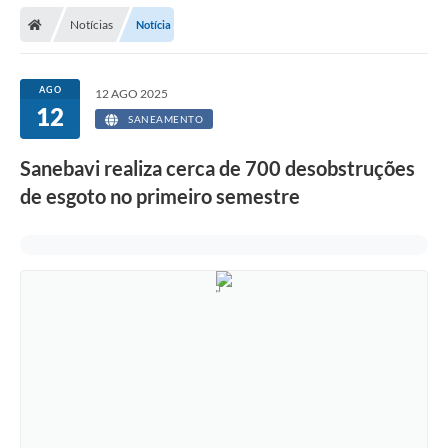
Secretarias
Notícias
Notícia
Telefones
Licitações
AGO
12 AGO 2025
12
SANEAMENTO
Transparência
Sanebavi realiza cerca de 700 desobstruções
Concursos e Processos Seletivos
de esgoto no primeiro semestre
Inclusão e Acessibilidade
Tributos Online
Cidadão
Transporte Coletivo Municipal (Horários e
Itinerários)
Normas e Legislação
Diário Oficial