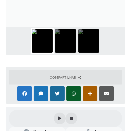
Defesa Civil
Convênios Terceiro Setor
Sistema de Protocolo
Poupatempo
Fala.BR
Listagem dos CEPs de Vinhedo
COMPARTILHAR
Acesso à Informação
Contratos
Associação dos Servidores Públicos Municipais de
Vinhedo
Audiências Públicas