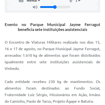
Carta de Serviços
Arquivos para Download
Galeria de Vídeos
Evento no Parque Municipal Jayme Ferragut
beneficia sete instituições assistenciais
Contas Públicas
Legislação
O Encontro de Viaturas Militares realizado nos dias 15,
16 e 17 de agosto, no Parque Municipal Jayme Ferragut,
Links Úteis
arrecadou 1.610 kg de alimentos que foram distribuídos
Serviços Online
igualmente entre sete instituições assistenciais de
Vinhedo.
Cada entidade recebeu 230 kg de mantimentos. Os
alimentos foram destinados ao Fundo Social,
Fraternidade Luiz Sérgio, Missionários em Ação, Irmãos
do Caminho, Paulo de Tarso, Projeto Ágape e Batuíra.