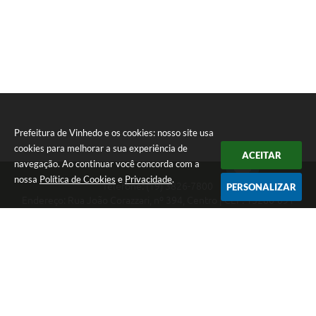
Prefeitura de Vinhedo e os cookies: nosso site usa
cookies para melhorar a sua experiência de
ACEITAR
navegação. Ao continuar você concorda com a
nossa
Política de Cookies
e
Privacidade
.
Telefone: (19) 3826-7800
PERSONALIZAR
Endereço: Rua João Corazzari, nº 394, Centro | CEP: 13280-091
Atendimento das 8 às 17 horas, de segunda a sexta-feira
CNPJ: 46.446.696/0001-85
Prefeitura de Vinhedo
Versão do Sistema:
3.5.3 - 19/06/2026
Portal atualizado em:
07/08/2026 08:56
Dados Abertos