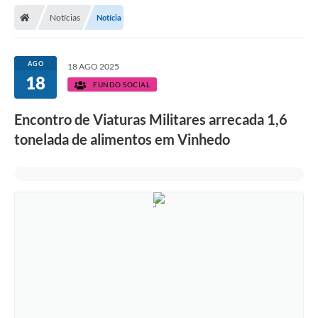
Secretarias
Notícias
Notícia
Telefones
Licitações
AGO
18 AGO 2025
18
FUNDO SOCIAL
Transparência
Encontro de Viaturas Militares arrecada 1,6
Concursos e Processos Seletivos
tonelada de alimentos em Vinhedo
Inclusão e Acessibilidade
Tributos Online
Cidadão
Transporte Coletivo Municipal (Horários e
Itinerários)
Normas e Legislação
Diário Oficial