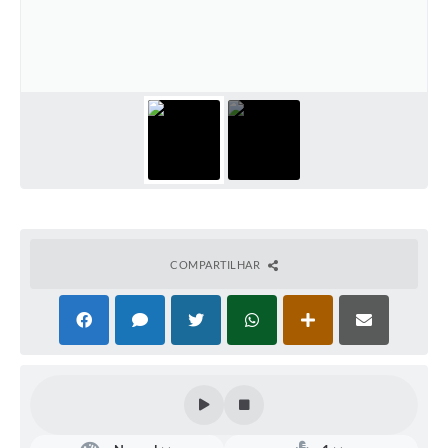
Defesa Civil
Convênios Terceiro Setor
Sistema de Protocolo
Poupatempo
Fala.BR
Listagem dos CEPs de Vinhedo
COMPARTILHAR
Acesso à Informação
Contratos
Associação dos Servidores Públicos Municipais de
Vinhedo
Audiências Públicas