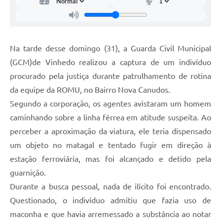
Carta de Serviços
Arquivos para Download
Galeria de Vídeos
Na tarde desse domingo (31), a Guarda Civil Municipal
(GCM)de Vinhedo realizou a captura de um indivíduo
Contas Públicas
procurado pela justiça durante patrulhamento de rotina
Legislação
da equipe da ROMU, no Bairro Nova Canudos.
Segundo a corporação, os agentes avistaram um homem
Links Úteis
caminhando sobre a linha férrea em atitude suspeita. Ao
Serviços Online
perceber a aproximação da viatura, ele teria dispensado
um objeto no matagal e tentado fugir em direção à
estação ferroviária, mas foi alcançado e detido pela
guarnição.
Durante a busca pessoal, nada de ilícito foi encontrado.
Questionado, o indivíduo admitiu que fazia uso de
maconha e que havia arremessado a substância ao notar