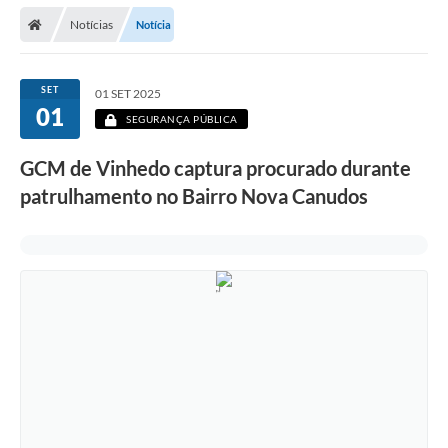
Secretarias
Notícias
Notícia
Telefones
Licitações
SET
01 SET 2025
01
SEGURANÇA PÚBLICA
Transparência
GCM de Vinhedo captura procurado durante
Concursos e Processos Seletivos
patrulhamento no Bairro Nova Canudos
Inclusão e Acessibilidade
Tributos Online
Cidadão
Transporte Coletivo Municipal (Horários e
Itinerários)
Normas e Legislação
Diário Oficial