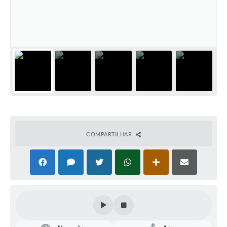
Defesa Civil
Convênios Terceiro Setor
Sistema de Protocolo
Poupatempo
Fala.BR
Listagem dos CEPs de Vinhedo
COMPARTILHAR
Acesso à Informação
Contratos
Associação dos Servidores Públicos Municipais de
Vinhedo
Audiências Públicas