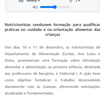
Carta de Serviços
Arquivos para Download
Galeria de Vídeos
Nutricionistas conduzem formação para qualificar
práticas no cuidado e na orientação alimentar das
Contas Públicas
crianças
Legislação
Nos dias 10 e 11 de dezembro, as nutricionistas do
Links Úteis
Departamento de Alimentação Escolar, Ana Luiza e
Serviços Online
Dulce, promoveram uma formação sobre introdução
alimentar e alimentação na primeira infância, destinada
aos professores de berçários e Maternal I. A ação teve
como objetivo fortalecer o trabalho desenvolvido
diariamente com as crianças, oferecendo orientações
atualizadas e fundamentadas.