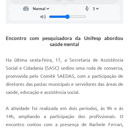
Carta de Serviços
Arquivos para Download
Galeria de Vídeos
Encontro com pesquisadora da Unifesp abordou
Contas Públicas
saúde mental
Legislação
Na última sexta-feira, 17, a Secretaria de Assistência
Links Úteis
Social e Cidadania (SASC) sediou uma roda de conversa,
Serviços Online
promovida pelo Comitê SAEDAS, com a participação de
diretores das pastas municipais e servidores das áreas de
saúde, educação e assistência social.
A atividade foi realizada em dois períodos, às 9h e às
14h, ampliando a participação dos profissionais. O
encontro contou com a presença de Rachele Ferrari,