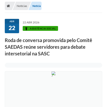
Secretarias
Notícias
Notícia
Telefones
Licitações
ABR
22 ABR 2026
22
ASSISTÊNCIA SOCIAL
Transparência
Roda de conversa promovida pelo Comitê
Concursos e Processos Seletivos
SAEDAS reúne servidores para debate
Inclusão e Acessibilidade
intersetorial na SASC
Tributos Online
Cidadão
Transporte Coletivo Municipal (Horários e
Itinerários)
Normas e Legislação
Diário Oficial