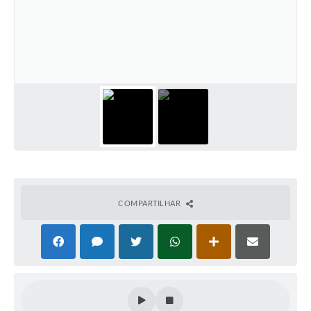
Defesa Civil
Convênios Terceiro Setor
Sistema de Protocolo
Poupatempo
Fala.BR
Listagem dos CEPs de Vinhedo
Acesso à Informação
COMPARTILHAR
Contratos
Associação dos Servidores Públicos Municipais de
Vinhedo
Audiências Públicas