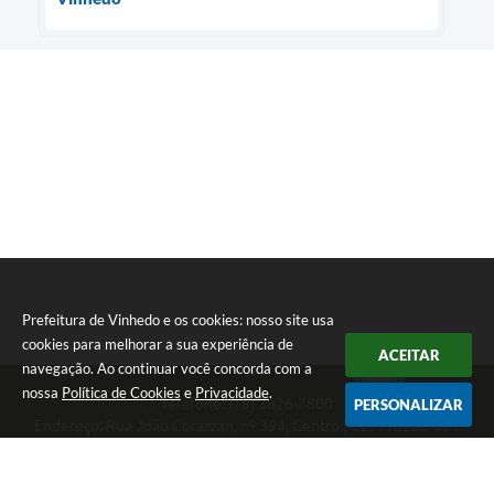
Prefeitura de Vinhedo e os cookies: nosso site usa
cookies para melhorar a sua experiência de
ACEITAR
navegação. Ao continuar você concorda com a
nossa
Política de Cookies
e
Privacidade
.
Telefone: (19) 3826-7800
PERSONALIZAR
Endereço: Rua João Corazzari, nº 394, Centro | CEP: 13280-091
Atendimento das 8 às 17 horas, de segunda a sexta-feira
CNPJ: 46.446.696/0001-85
Prefeitura de Vinhedo