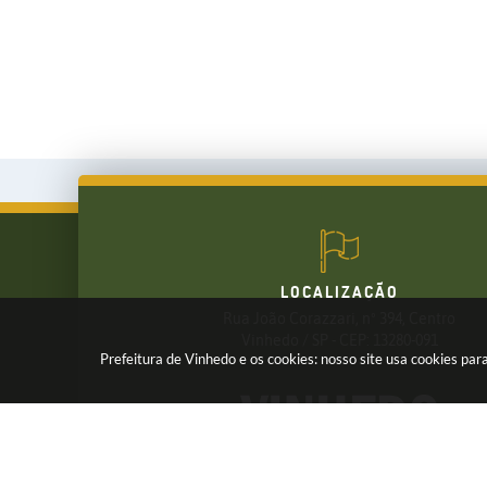
LOCALIZAÇÃO
Rua João Corazzari, nº 394, Centro
FALE CONOSCO
Vinhedo / SP - CEP: 13280-091
Prefeitura de Vinhedo e os cookies: nosso site usa cookies p
(19) 3826-7800
Receba os Informativos da Prefeitura,
Cadastre seu e-mail em nossas
NEWSLETTER