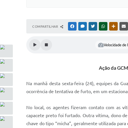
COMPARTILHAR
FACEBOOK
MESSENGER
TWITTER
WHATSAPP
OUTRAS
Velocidade de l
Ação da GCM 
Na manhã desta sexta-feira (24), equipes da Gu
ocorrência de tentativa de furto, em um estaciona
No local, os agentes fizeram contato com as vít
capacete preto foi furtado. Outra vítima, dono d
chave do tipo “micha”, geralmente utilizada para