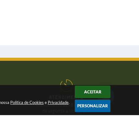
ACEITAR
ATENDIMENTO
 nossa
Política de Cookies
e
Privacidade
.
Atendimento das 8 às 17 horas,
PERSONALIZAR
de segunda a sexta-feira
CNPJ:
46.446.696/0001-85