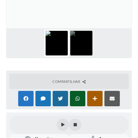
Defesa Civil
Convênios Terceiro Setor
Sistema de Protocolo
Poupatempo
Fala.BR
Listagem dos CEPs de Vinhedo
COMPARTILHAR
Acesso à Informação
Contratos
Associação dos Servidores Públicos Municipais de
Vinhedo
Audiências Públicas