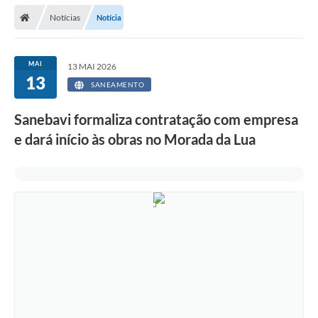
Secretarias
Notícias
Notícia
Telefones
Licitações
MAI
13 MAI 2026
13
SANEAMENTO
Transparência
Sanebavi formaliza contratação com empresa
Concursos e Processos Seletivos
e dará início às obras no Morada da Lua
Inclusão e Acessibilidade
Tributos Online
Cidadão
Transporte Coletivo Municipal (Horários e
Itinerários)
Normas e Legislação
Diário Oficial