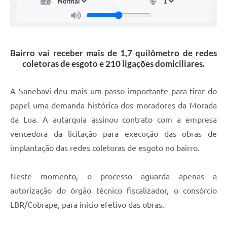
Carta de Serviços
Arquivos para Download
Galeria de Vídeos
Bairro vai receber mais de 1,7 quilômetro de redes
coletoras de esgoto e 210 ligações domiciliares.
Contas Públicas
Legislação
A Sanebavi deu mais um passo importante para tirar do
papel uma demanda histórica dos moradores da Morada
Links Úteis
da Lua. A autarquia assinou contrato com a empresa
Serviços Online
vencedora da licitação para execução das obras de
implantação das redes coletoras de esgoto no bairro.
Neste momento, o processo aguarda apenas a
autorização do órgão técnico fiscalizador, o consórcio
LBR/Cobrape, para início efetivo das obras.