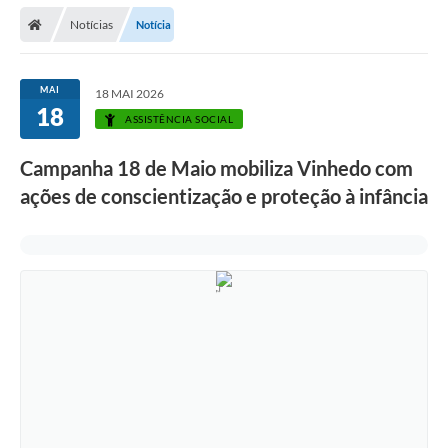
Secretarias
Notícias
Notícia
Telefones
Licitações
MAI
18 MAI 2026
18
ASSISTÊNCIA SOCIAL
Transparência
Campanha 18 de Maio mobiliza Vinhedo com
Concursos e Processos Seletivos
ações de conscientização e proteção à infância
Inclusão e Acessibilidade
Tributos Online
Cidadão
Transporte Coletivo Municipal (Horários e
Itinerários)
Normas e Legislação
Diário Oficial