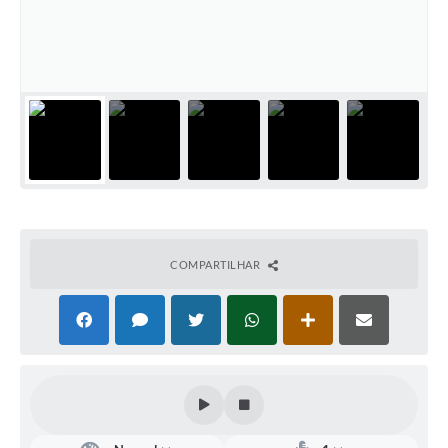
Defesa Civil
Convênios Terceiro Setor
Sistema de Protocolo
Poupatempo
Fala.BR
Listagem dos CEPs de Vinhedo
COMPARTILHAR
Acesso à Informação
Contratos
Associação dos Servidores Públicos Municipais de
Vinhedo
Audiências Públicas