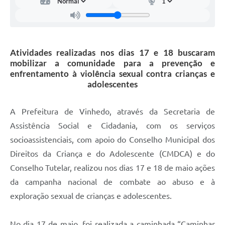
Carta de Serviços
Arquivos para Download
Galeria de Vídeos
Atividades realizadas nos dias 17 e 18 buscaram
mobilizar a comunidade para a prevenção e
Contas Públicas
enfrentamento à violência sexual contra crianças e
adolescentes
Legislação
Links Úteis
A Prefeitura de Vinhedo, através da Secretaria de
Assistência Social e Cidadania, com os serviços
Serviços Online
socioassistenciais, com apoio do Conselho Municipal dos
Direitos da Criança e do Adolescente (CMDCA) e do
Conselho Tutelar, realizou nos dias 17 e 18 de maio ações
da campanha nacional de combate ao abuso e à
exploração sexual de crianças e adolescentes.
No dia 17 de maio, foi realizada a caminhada “Caminhar