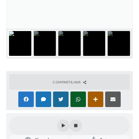
Defesa Civil
Convênios Terceiro Setor
Sistema de Protocolo
Poupatempo
Fala.BR
Listagem dos CEPs de Vinhedo
COMPARTILHAR
Acesso à Informação
Contratos
Associação dos Servidores Públicos Municipais de
Vinhedo
Audiências Públicas