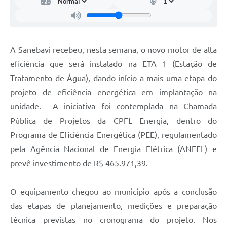
Carta de Serviços
Arquivos para Download
Galeria de Vídeos
A Sanebavi recebeu, nesta semana, o novo motor de alta
eficiência que será instalado na ETA 1 (Estação de
Contas Públicas
Tratamento de Água), dando início a mais uma etapa do
Legislação
projeto de eficiência energética em implantação na
unidade. A iniciativa foi contemplada na Chamada
Links Úteis
Pública de Projetos da CPFL Energia, dentro do
Serviços Online
Programa de Eficiência Energética (PEE), regulamentado
pela Agência Nacional de Energia Elétrica (ANEEL) e
prevê investimento de R$ 465.971,39.
O equipamento chegou ao município após a conclusão
das etapas de planejamento, medições e preparação
técnica previstas no cronograma do projeto. Nos