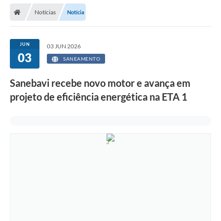
Secretarias
Notícias
Notícia
Telefones
Licitações
JUN
03 JUN 2026
03
SANEAMENTO
Transparência
Sanebavi recebe novo motor e avança em
Concursos e Processos Seletivos
projeto de eficiência energética na ETA 1
Inclusão e Acessibilidade
Tributos Online
Cidadão
Transporte Coletivo Municipal (Horários e
Itinerários)
Normas e Legislação
Diário Oficial