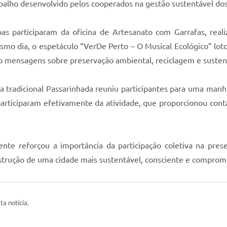
rabalho desenvolvido pelos cooperados na gestão sustentável dos
oas participaram da oficina de Artesanato com Garrafas, re
smo dia, o espetáculo “VerDe Perto – O Musical Ecológico” loto
ndo mensagens sobre preservação ambiental, reciclagem e susten
 a tradicional Passarinhada reuniu participantes para uma man
participaram efetivamente da atividade, que proporcionou cont
nte reforçou a importância da participação coletiva na pr
nstrução de uma cidade mais sustentável, consciente e comprom
ta notícia.