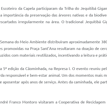
Escoteiro da Capela participaram da Trilha do Jequitibá Gigant
 a importância da preservação das árvores nativas e da biodive
escartados irregularmente na área. O tradicional Jequitibá 
e a Semana do Meio Ambiente distribuíram aproximadamente 38
es promovidas na Praça Sant’Ana resultaram na doação de cer
idos com materiais reutilizados, incentivando a leitura e prát
 5ª edição da Cãominhada, na Represa I. O evento reuniu p
rda responsável e bem-estar animal. Um dos momentos mais marc
e aposentar após anos de serviço. Antes da caminhada, ele part
 André Franco Montoro visitaram a Cooperativa de Reciclage