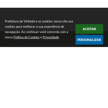
Prefeitura de Vinhedo e os cookies: nosso site usa
cookies para melhorar a sua experiência de
ACEITAR
navegação. Ao continuar você concorda com a
nossa
Política de Cookies
e
Privacidade
.
Telefone: (19) 3826-7800
PERSONALIZAR
Endereço: Rua João Corazzari, nº 394, Centro | CEP: 13280-091
Atendimento das 8 às 17 horas, de segunda a sexta-feira
CNPJ: 46.446.696/0001-85
Prefeitura de Vinhedo
Versão do Sistema:
3.5.3 - 19/06/2026
Portal atualizado em:
07/08/2026 17:17
Dados Abertos
Copyright Instar - 2006-2026. Todos os direitos reservados -
Instar Tecnologia