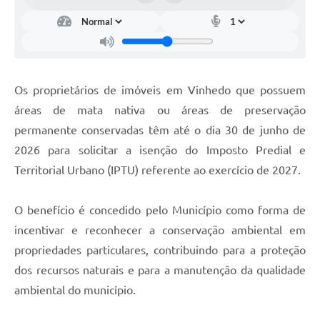
Carta de Serviços
Arquivos para Download
Galeria de Vídeos
Os proprietários de imóveis em Vinhedo que possuem
Contas Públicas
áreas de mata nativa ou áreas de preservação
Legislação
permanente conservadas têm até o dia 30 de junho de
2026 para solicitar a isenção do Imposto Predial e
Links Úteis
Territorial Urbano (IPTU) referente ao exercício de 2027.
Serviços Online
O benefício é concedido pelo Município como forma de
incentivar e reconhecer a conservação ambiental em
propriedades particulares, contribuindo para a proteção
dos recursos naturais e para a manutenção da qualidade
ambiental do município.