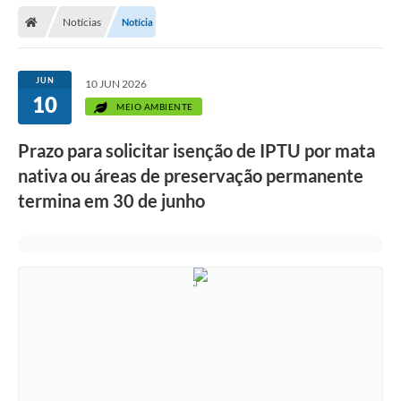
Secretarias
Notícias
Notícia
Telefones
Licitações
JUN
10 JUN 2026
10
MEIO AMBIENTE
Transparência
Prazo para solicitar isenção de IPTU por mata
Concursos e Processos Seletivos
nativa ou áreas de preservação permanente
Inclusão e Acessibilidade
termina em 30 de junho
Tributos Online
Cidadão
Transporte Coletivo Municipal (Horários e
Itinerários)
Normas e Legislação
Diário Oficial