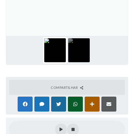
Defesa Civil
Convênios Terceiro Setor
Sistema de Protocolo
Poupatempo
Fala.BR
Listagem dos CEPs de Vinhedo
Acesso à Informação
COMPARTILHAR
Contratos
Associação dos Servidores Públicos Municipais de
Vinhedo
Audiências Públicas