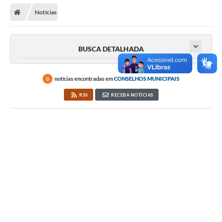
Secretarias
Notícias
Telefones
Licitações
BUSCA DETALHADA
Transparência
notícias encontradas em
CONSELHOS MUNICIPAIS
0
Concursos e Processos Seletivos
RSS
RECEBA NOTÍCIAS
Inclusão e Acessibilidade
Tributos Online
Cidadão
Transporte Coletivo Municipal (Horários e
Itinerários)
Normas e Legislação
Diário Oficial