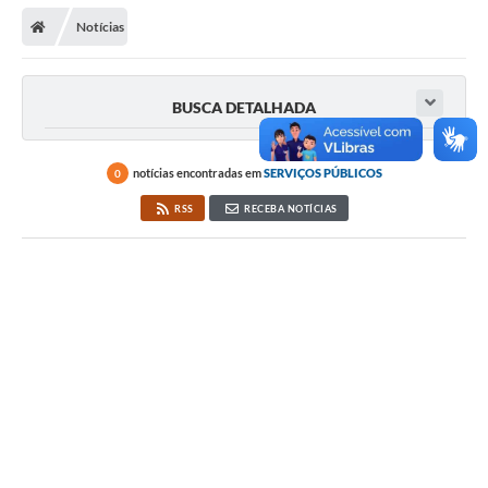
Secretarias
Notícias
Telefones
Licitações
BUSCA DETALHADA
Transparência
notícias encontradas em
SERVIÇOS PÚBLICOS
0
Concursos e Processos Seletivos
RSS
RECEBA NOTÍCIAS
Inclusão e Acessibilidade
Tributos Online
Cidadão
Transporte Coletivo Municipal (Horários e
Itinerários)
Normas e Legislação
Diário Oficial