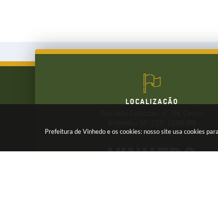
LOCALIZAÇÃO
Rua João Corazzari, nº 394, Centro
FALE CONOSCO
Vinhedo / SP - CEP: 13280-091
Prefeitura de Vinhedo e os cookies: nosso site usa cookies p
(19) 3826-7800
Receba os Informativos da Prefeitura,
Cadastre seu e-mail em nossas
NEWSLETTER