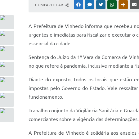
COMPARTILHAR
FACEBOOK
MESSENGER
TWITTER
WHATSAPP
OUTRAS
A Prefeitura de Vinhedo informa que recebeu not
urgentes e imediatas para fiscalizar e executar 
essencial da cidade.
Sentença do Juízo da 1ª Vara da Comarca de Vin
no que refere à pandemia, inclusive mediante a f
Diante do exposto, todos os locais que estão e
impostas pelo Governo do Estado. Vale ressaltar
funcionamento.
Trabalho conjunto da Vigilância Sanitária e Guar
comerciantes sobre a vigência das determinações.
A Prefeitura de Vinhedo é solidária aos anseios