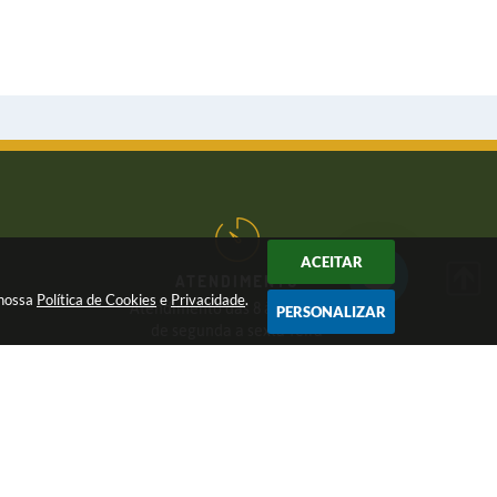
ACEITAR
ATENDIMENTO
 nossa
Política de Cookies
e
Privacidade
.
Atendimento das 8 às 17 horas,
PERSONALIZAR
de segunda a sexta-feira
CNPJ:
46.446.696/0001-85