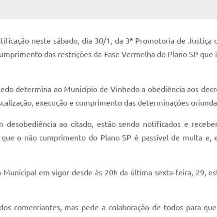
 MÍDIAS
RECEBA NOTÍCIAS
ificação neste sábado, dia 30/1, da 3ª Promotoria de Justiça
o cumprimento das restrições da Fase Vermelha do Plano SP qu
hedo determina ao Município de Vinhedo a obediência aos decr
iscalização, execução e cumprimento das determinações oriundas
m desobediência ao citado, estão sendo notificados e receb
 que o não cumprimento do Plano SP é passível de multa e, e
da Municipal em vigor desde às 20h da última sexta-feira, 29, 
 dos comerciantes, mas pede a colaboração de todos para que