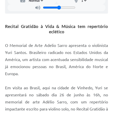
Carta de Serviços
Arquivos para Download
Galeria de Vídeos
Recital Gratidão à Vida & Música tem repertório
eclético
Contas Públicas
Legislação
O Memorial de Arte Adelio Sarro apresenta o violinista
Yuri Santos. Brasileiro radicado nos Estados Unidos da
Links Úteis
América, um artista com acentuada sensibilidade musical
Serviços Online
já emocionou pessoas no Brasil, América do Norte e
Europa.
Em visita ao Brasil, aqui na cidade de Vinhedo, Yuri se
apresentará no sábado dia 26 de junho às 16h, no
memorial de arte Adélio Sarro, com um repertório
impactante escrito para violino solo, no Recital Gratidão à