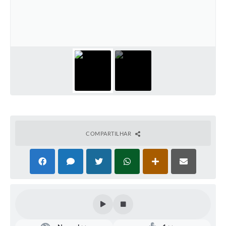
Defesa Civil
Convênios Terceiro Setor
Sistema de Protocolo
Poupatempo
Fala.BR
Listagem dos CEPs de Vinhedo
COMPARTILHAR
Acesso à Informação
Contratos
Associação dos Servidores Públicos Municipais de
Vinhedo
Audiências Públicas