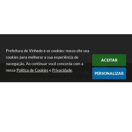
Prefeitura de Vinhedo e os cookies: nosso site usa
cookies para melhorar a sua experiência de
ACEITAR
navegação. Ao continuar você concorda com a
nossa
Política de Cookies
e
Privacidade
.
Telefone: (19) 3826-7800
PERSONALIZAR
Endereço: Rua João Corazzari, nº 394, Centro | CEP: 13280-091
Atendimento das 8 às 17 horas, de segunda a sexta-feira
CNPJ: 46.446.696/0001-85
Prefeitura de Vinhedo
Versão do Sistema:
3.5.3 - 19/06/2026
Portal atualizado em:
07/08/2026 10:50
Dados Abertos