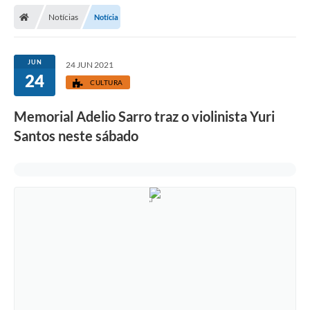
Secretarias
Notícias
Notícia
Telefones
Licitações
JUN
24 JUN 2021
24
CULTURA
Transparência
Memorial Adelio Sarro traz o violinista Yuri
Concursos e Processos Seletivos
Santos neste sábado
Inclusão e Acessibilidade
Tributos Online
Cidadão
Transporte Coletivo Municipal (Horários e
Itinerários)
Normas e Legislação
Diário Oficial