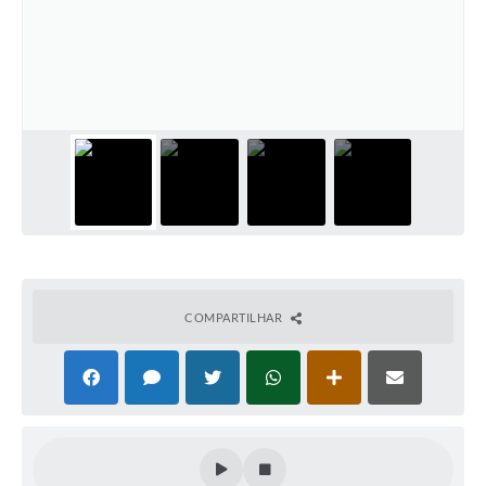
Defesa Civil
Convênios Terceiro Setor
Sistema de Protocolo
Poupatempo
Fala.BR
Listagem dos CEPs de Vinhedo
Acesso à Informação
COMPARTILHAR
Contratos
Associação dos Servidores Públicos Municipais de
Vinhedo
Audiências Públicas