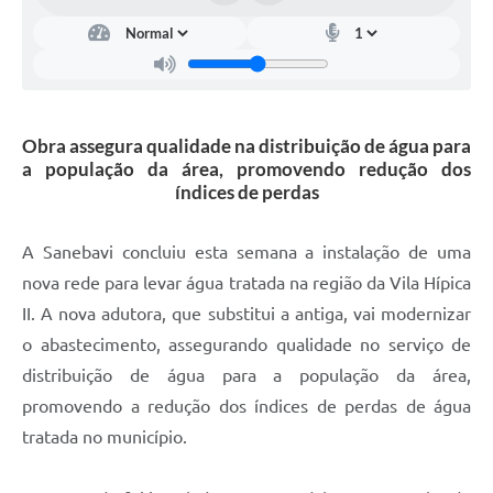
Carta de Serviços
Arquivos para Download
Galeria de Vídeos
Obra assegura qualidade na distribuição de água para
Contas Públicas
a população da área, promovendo redução dos
Legislação
índices de perdas
Links Úteis
A Sanebavi concluiu esta semana a instalação de uma
Serviços Online
nova rede para levar água tratada na região da Vila Hípica
II. A nova adutora, que substitui a antiga, vai modernizar
o abastecimento, assegurando qualidade no serviço de
distribuição de água para a população da área,
promovendo a redução dos índices de perdas de água
tratada no município.