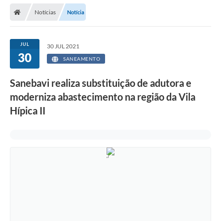
Secretarias
Notícias
Notícia
Telefones
Licitações
JUL
30 JUL 2021
30
SANEAMENTO
Transparência
Sanebavi realiza substituição de adutora e
Concursos e Processos Seletivos
moderniza abastecimento na região da Vila
Inclusão e Acessibilidade
Hípica II
Tributos Online
Cidadão
Transporte Coletivo Municipal (Horários e
Itinerários)
Normas e Legislação
Diário Oficial