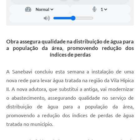
Carta de Serviços
Arquivos para Download
Galeria de Vídeos
Obra assegura qualidade na distribuição de água para
Contas Públicas
a população da área, promovendo redução dos
Legislação
índices de perdas
Links Úteis
A Sanebavi concluiu esta semana a instalação de uma
Serviços Online
nova rede para levar água tratada na região da Vila Hípica
II. A nova adutora, que substitui a antiga, vai modernizar
o abastecimento, assegurando qualidade no serviço de
distribuição de água para a população da área,
promovendo a redução dos índices de perdas de água
tratada no município.