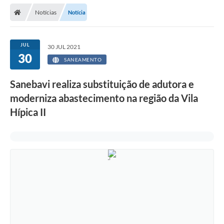
Secretarias
Notícias
Notícia
Telefones
Licitações
JUL
30 JUL 2021
30
SANEAMENTO
Transparência
Sanebavi realiza substituição de adutora e
Concursos e Processos Seletivos
moderniza abastecimento na região da Vila
Inclusão e Acessibilidade
Hípica II
Tributos Online
Cidadão
Transporte Coletivo Municipal (Horários e
Itinerários)
Normas e Legislação
Diário Oficial