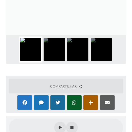
Defesa Civil
Convênios Terceiro Setor
Sistema de Protocolo
Poupatempo
Fala.BR
Listagem dos CEPs de Vinhedo
Acesso à Informação
COMPARTILHAR
Contratos
Associação dos Servidores Públicos Municipais de
Vinhedo
Audiências Públicas