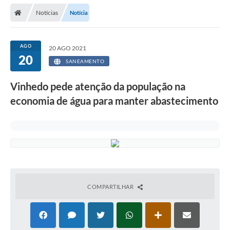
Secretarias
Notícias
Notícia
Telefones
Licitações
AGO
20 AGO 2021
20
SANEAMENTO
Transparência
Vinhedo pede atenção da população na
Concursos e Processos Seletivos
economia de água para manter abastecimento
Inclusão e Acessibilidade
Tributos Online
Cidadão
Transporte Coletivo Municipal (Horários e
Itinerários)
COMPARTILHAR
Normas e Legislação
Diário Oficial