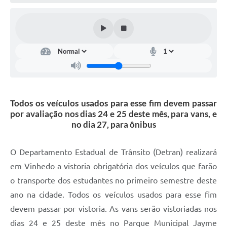
Defesa Civil
Convênios Terceiro Setor
Sistema de Protocolo
Poupatempo
Fala.BR
Todos os veículos usados para esse fim devem passar
por avaliação nos dias 24 e 25 deste mês, para vans, e
Listagem dos CEPs de Vinhedo
no dia 27, para ônibus
Acesso à Informação
O Departamento Estadual de Trânsito (Detran) realizará
Contratos
em Vinhedo a vistoria obrigatória dos veículos que farão
o transporte dos estudantes no primeiro semestre deste
Associação dos Servidores Públicos Municipais de
Vinhedo
ano na cidade. Todos os veículos usados para esse fim
devem passar por vistoria. As vans serão vistoriadas nos
Audiências Públicas
dias 24 e 25 deste mês no Parque Municipal Jayme