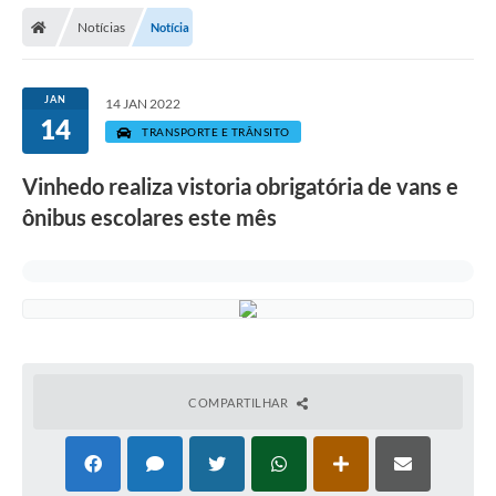
Secretarias
Notícias
Notícia
Telefones
Licitações
JAN
14 JAN 2022
14
TRANSPORTE E TRÂNSITO
Transparência
Vinhedo realiza vistoria obrigatória de vans e
Concursos e Processos Seletivos
ônibus escolares este mês
Inclusão e Acessibilidade
Tributos Online
Cidadão
Transporte Coletivo Municipal (Horários e
Itinerários)
COMPARTILHAR
Normas e Legislação
Diário Oficial