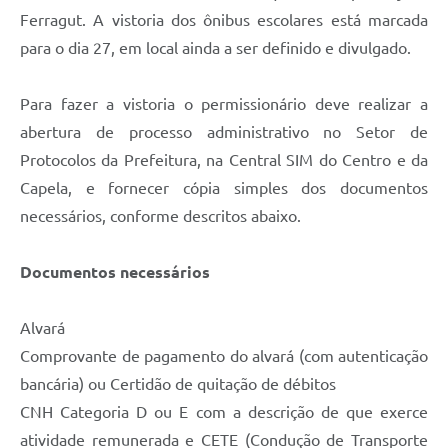
Carta de Serviços
Ferragut. A vistoria dos ônibus escolares está marcada
para o dia 27, em local ainda a ser definido e divulgado.
Arquivos para Download
Galeria de Vídeos
Para fazer a vistoria o permissionário deve realizar a
Contas Públicas
abertura de processo administrativo no Setor de
Protocolos da Prefeitura, na Central SIM do Centro e da
Legislação
Capela, e fornecer cópia simples dos documentos
Links Úteis
necessários, conforme descritos abaixo.
Serviços Online
Documentos necessários
Alvará
Comprovante de pagamento do alvará (com autenticação
bancária) ou Certidão de quitação de débitos
CNH Categoria D ou E com a descrição de que exerce
atividade remunerada e CETE (Condução de Transporte