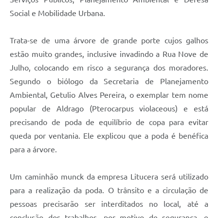
Carta de Serviços
Social e Mobilidade Urbana.
Arquivos para Download
Trata-se de uma árvore de grande porte cujos galhos
Galeria de Vídeos
estão muito grandes, inclusive invadindo a Rua Nove de
Contas Públicas
Julho, colocando em risco a segurança dos moradores.
Segundo o biólogo da Secretaria de Planejamento
Legislação
Ambiental, Getulio Alves Pereira, o exemplar tem nome
Links Úteis
popular de Aldrago (Pterocarpus violaceous) e está
precisando de poda de equilíbrio de copa para evitar
Serviços Online
queda por ventania. Ele explicou que a poda é benéfica
para a árvore.
Um caminhão munck da empresa Litucera será utilizado
para a realização da poda. O trânsito e a circulação de
pessoas precisarão ser interditados no local, até a
conclusão dos trabalhos, por motivo de segurança, e