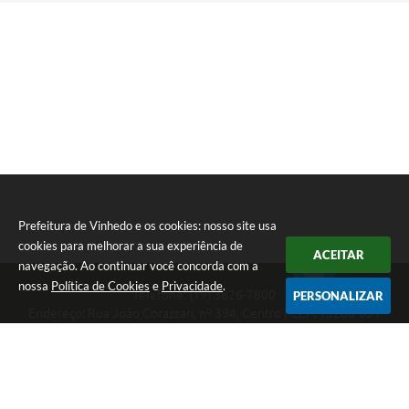
Prefeitura de Vinhedo e os cookies: nosso site usa
cookies para melhorar a sua experiência de
ACEITAR
navegação. Ao continuar você concorda com a
nossa
Política de Cookies
e
Privacidade
.
Telefone: (19) 3826-7800
PERSONALIZAR
Endereço: Rua João Corazzari, nº 394, Centro | CEP: 13280-091
Atendimento das 8 às 17 horas, de segunda a sexta-feira
CNPJ: 46.446.696/0001-85
Prefeitura de Vinhedo