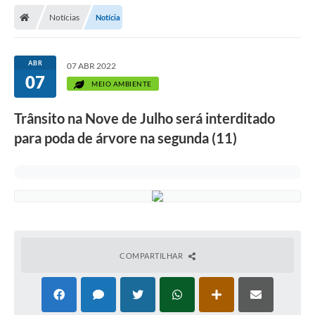
Secretarias
Notícias
Notícia
Telefones
Licitações
ABR
07 ABR 2022
07
MEIO AMBIENTE
Transparência
Trânsito na Nove de Julho será interditado
Concursos e Processos Seletivos
para poda de árvore na segunda (11)
Inclusão e Acessibilidade
Tributos Online
Cidadão
Transporte Coletivo Municipal (Horários e
Itinerários)
COMPARTILHAR
Normas e Legislação
Diário Oficial