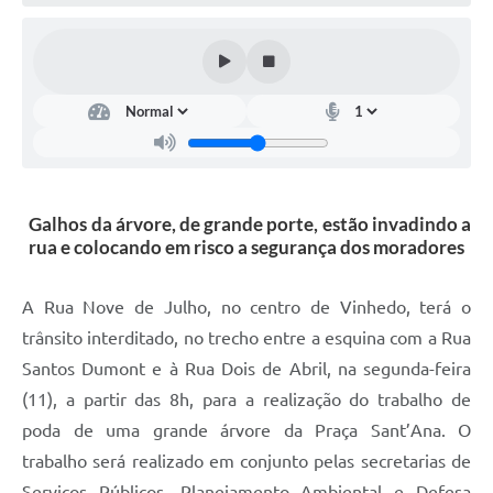
Defesa Civil
Convênios Terceiro Setor
Sistema de Protocolo
Poupatempo
Fala.BR
Galhos da árvore, de grande porte, estão invadindo a
rua e colocando em risco a segurança dos moradores
Listagem dos CEPs de Vinhedo
Acesso à Informação
A Rua Nove de Julho, no centro de Vinhedo, terá o
trânsito interditado, no trecho entre a esquina com a Rua
Contratos
Santos Dumont e à Rua Dois de Abril, na segunda-feira
Associação dos Servidores Públicos Municipais de
(11), a partir das 8h, para a realização do trabalho de
Vinhedo
poda de uma grande árvore da Praça Sant’Ana. O
Audiências Públicas
trabalho será realizado em conjunto pelas secretarias de
Serviços Públicos, Planejamento Ambiental e Defesa