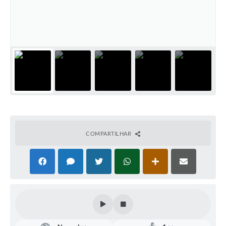
Defesa Civil
Convênios Terceiro Setor
Sistema de Protocolo
Poupatempo
Fala.BR
Listagem dos CEPs de Vinhedo
COMPARTILHAR
Acesso à Informação
Contratos
Associação dos Servidores Públicos Municipais de
Vinhedo
Audiências Públicas