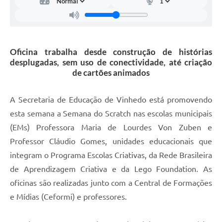
Carta de Serviços
Arquivos para Download
Galeria de Vídeos
Oficina trabalha desde construção de histórias
desplugadas, sem uso de conectividade, até criação
Contas Públicas
de cartões animados
Legislação
A Secretaria de Educação de Vinhedo está promovendo
Links Úteis
esta semana a Semana do Scratch nas escolas municipais
Serviços Online
(EMs) Professora Maria de Lourdes Von Zuben e
Professor Cláudio Gomes, unidades educacionais que
integram o Programa Escolas Criativas, da Rede Brasileira
de Aprendizagem Criativa e da Lego Foundation. As
oficinas são realizadas junto com a Central de Formações
e Mídias (Ceformi) e professores.