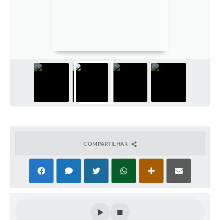
Defesa Civil
Convênios Terceiro Setor
Sistema de Protocolo
Poupatempo
Fala.BR
Listagem dos CEPs de Vinhedo
Acesso à Informação
COMPARTILHAR
Contratos
Associação dos Servidores Públicos Municipais de
Vinhedo
Audiências Públicas