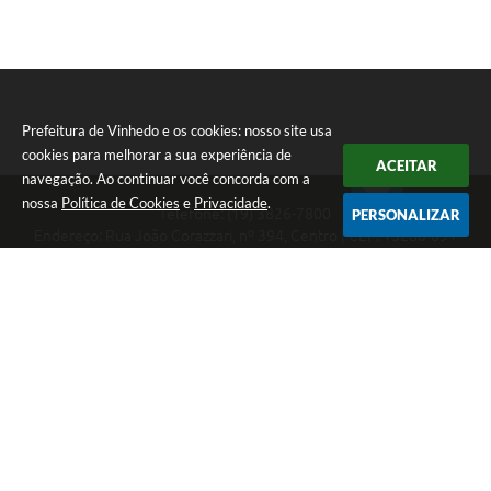
Prefeitura de Vinhedo e os cookies: nosso site usa
cookies para melhorar a sua experiência de
ACEITAR
navegação. Ao continuar você concorda com a
nossa
Política de Cookies
e
Privacidade
.
Telefone: (19) 3826-7800
PERSONALIZAR
Endereço: Rua João Corazzari, nº 394, Centro | CEP: 13280-091
Atendimento das 8 às 17 horas, de segunda a sexta-feira
CNPJ: 46.446.696/0001-85
Prefeitura de Vinhedo
Versão do Sistema:
3.5.3 - 19/06/2026
Portal atualizado em:
06/08/2026 16:28
Dados Abertos
Copyright Instar - 2006-2026. Todos os direitos reservados -
Instar Tecnologia