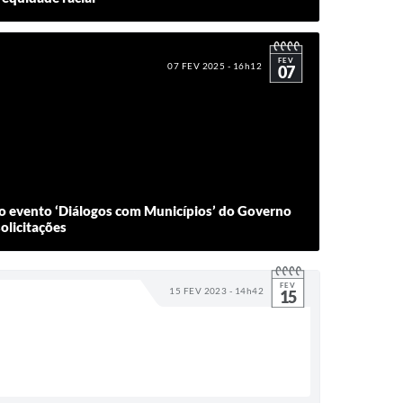
FEV
07 FEV 2025 - 16h12
07
o evento ‘Diálogos com Municípios’ do Governo
solicitações
FEV
15 FEV 2023 - 14h42
15