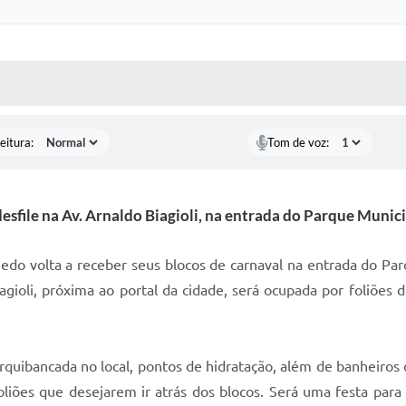
 MÍDIAS
RECEBA NOTÍCIAS
eitura:
Tom de voz:
desfile na Av. Arnaldo Biagioli, na entrada do Parque Muni
hedo volta a receber seus blocos de carnaval na entrada do Pa
gioli, próxima ao portal da cidade, será ocupada por foliões du
arquibancada no local, pontos de hidratação, além de banheiros
iões que desejarem ir atrás dos blocos. Será uma festa para 