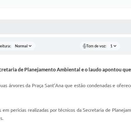
 MÍDIAS
RECEBA NOTÍCIAS
eitura:
Tom de voz:
ecretaria de Planejamento Ambiental e o laudo apontou qu
 duas árvores da Praça Sant’Ana que estão condenadas e oferec
 em perícias realizadas por técnicos da Secretaria de Planeja
s.