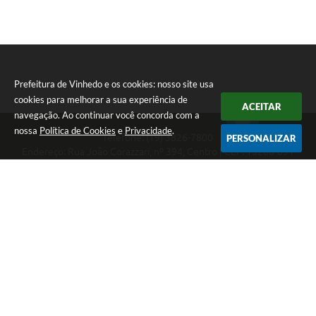
Prefeitura de Vinhedo e os cookies: nosso site usa
cookies para melhorar a sua experiência de
ACEITAR
navegação. Ao continuar você concorda com a
nossa
Política de Cookies
e
Privacidade
.
Telefone: (19) 3826-7800
PERSONALIZAR
Endereço: Rua João Corazzari, nº 394, Centro | CEP: 13280-091
Atendimento das 8 às 17 horas, de segunda a sexta-feira
CNPJ: 46.446.696/0001-85
Prefeitura de Vinhedo
Versão do Sistema:
3.5.3 - 19/06/2026
Portal atualizado em:
07/08/2026 14:45
Dados Abertos
Copyright Instar - 2006-2026. Todos os direitos reservados -
Instar Tecnologia