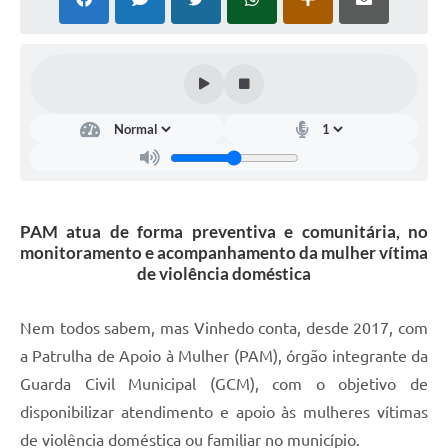
Defesa Civil
Convênios Terceiro Setor
Sistema de Protocolo
Poupatempo
Fala.BR
PAM atua de forma preventiva e comunitária, no
Listagem dos CEPs de Vinhedo
monitoramento e acompanhamento da mulher vítima
de violência doméstica
Acesso à Informação
Contratos
Nem todos sabem, mas Vinhedo conta, desde 2017, com
a Patrulha de Apoio à Mulher (PAM), órgão integrante da
Associação dos Servidores Públicos Municipais de
Vinhedo
Guarda Civil Municipal (GCM), com o objetivo de
disponibilizar atendimento e apoio às mulheres vítimas
Audiências Públicas
de violência doméstica ou familiar no município.