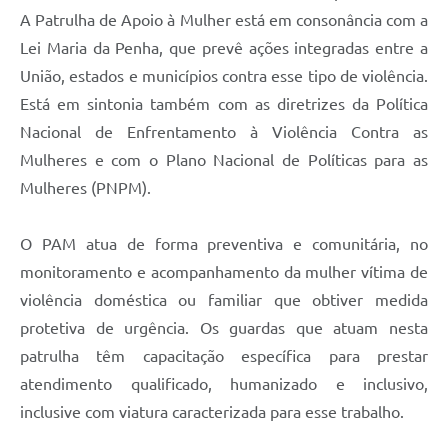
Carta de Serviços
A Patrulha de Apoio à Mulher está em consonância com a
Lei Maria da Penha, que prevê ações integradas entre a
Arquivos para Download
União, estados e municípios contra esse tipo de violência.
Galeria de Vídeos
Está em sintonia também com as diretrizes da Política
Contas Públicas
Nacional de Enfrentamento à Violência Contra as
Mulheres e com o Plano Nacional de Políticas para as
Legislação
Mulheres (PNPM).
Links Úteis
O PAM atua de forma preventiva e comunitária, no
Serviços Online
monitoramento e acompanhamento da mulher vítima de
violência doméstica ou familiar que obtiver medida
protetiva de urgência. Os guardas que atuam nesta
patrulha têm capacitação específica para prestar
atendimento qualificado, humanizado e inclusivo,
inclusive com viatura caracterizada para esse trabalho.