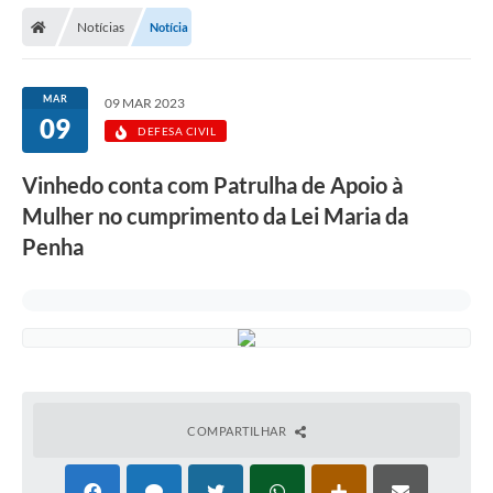
Secretarias
Notícias
Notícia
Telefones
Licitações
MAR
09 MAR 2023
09
DEFESA CIVIL
Transparência
Vinhedo conta com Patrulha de Apoio à
Concursos e Processos Seletivos
Mulher no cumprimento da Lei Maria da
Inclusão e Acessibilidade
Penha
Tributos Online
Cidadão
Transporte Coletivo Municipal (Horários e
Itinerários)
COMPARTILHAR
Normas e Legislação
Diário Oficial