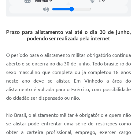
Carta de Serviços
Arquivos para Download
Galeria de Vídeos
Prazo para alistamento vai até o dia 30 de junho,
podendo ser realizada pela internet
Contas Públicas
Legislação
O período para o alistamento militar obrigatório continua
aberto e se encerra no dia 30 de junho. Todo brasileiro do
Links Úteis
sexo masculino que completa ou já completou 18 anos
Serviços Online
neste ano deve se alistar. Em Vinhedo a área do
alistamento é voltada para o Exército, com possibilidade
do cidadão ser dispensado ou não.
No Brasil, o alistamento militar é obrigatório e quem não
se alistar pode enfrentar uma série de restrições como
obter a carteira profissional, emprego, exercer cargo