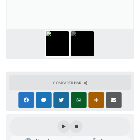
Defesa Civil
Convênios Terceiro Setor
Sistema de Protocolo
Poupatempo
Fala.BR
Listagem dos CEPs de Vinhedo
COMPARTILHAR
Acesso à Informação
Contratos
Associação dos Servidores Públicos Municipais de
Vinhedo
Audiências Públicas