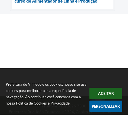
curso de Alimentador de Linha e Produção
Prefeitura de Vinhedo e os cookies: nosso site usa
cookies para melhorar a sua experiência de
ACEITAR
navegação. Ao continuar você concorda com a
nossa
Política de Cookies
e
Privacidade
.
Telefone: (19) 3826-7800
PERSONALIZAR
Endereço: Rua João Corazzari, nº 394, Centro | CEP: 13280-091
Atendimento das 8 às 17 horas, de segunda a sexta-feira
CNPJ: 46.446.696/0001-85