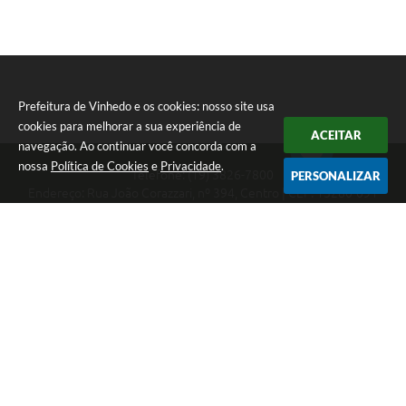
Prefeitura de Vinhedo e os cookies: nosso site usa
cookies para melhorar a sua experiência de
ACEITAR
navegação. Ao continuar você concorda com a
nossa
Política de Cookies
e
Privacidade
.
Telefone: (19) 3826-7800
PERSONALIZAR
Endereço: Rua João Corazzari, nº 394, Centro | CEP: 13280-091
Atendimento das 8 às 17 horas, de segunda a sexta-feira
CNPJ: 46.446.696/0001-85
Prefeitura de Vinhedo
Versão do Sistema:
3.5.3 - 19/06/2026
Portal atualizado em:
07/08/2026 17:17
Dados Abertos
Copyright Instar - 2006-2026. Todos os direitos reservados -
Instar Tecnologia