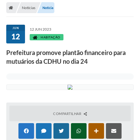
Secretarias
Notícias
Notícia
Telefones
Licitações
JUN
12 JUN 2023
12
HABITAÇÃO
Transparência
Prefeitura promove plantão financeiro para
Concursos e Processos Seletivos
mutuários da CDHU no dia 24
Inclusão e Acessibilidade
Tributos Online
Cidadão
Transporte Coletivo Municipal (Horários e
Itinerários)
COMPARTILHAR
Normas e Legislação
Diário Oficial