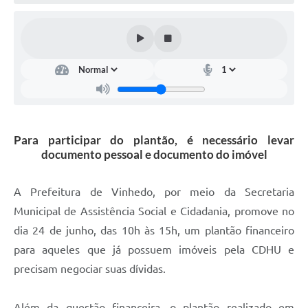
Defesa Civil
Convênios Terceiro Setor
Sistema de Protocolo
Poupatempo
Fala.BR
Para participar do plantão, é necessário levar
documento pessoal e documento do imóvel
Listagem dos CEPs de Vinhedo
Acesso à Informação
A Prefeitura de Vinhedo, por meio da Secretaria
Municipal de Assistência Social e Cidadania, promove no
Contratos
dia 24 de junho, das 10h às 15h, um plantão financeiro
Associação dos Servidores Públicos Municipais de
para aqueles que já possuem imóveis pela CDHU e
Vinhedo
precisam negociar suas dívidas.
Audiências Públicas
Além da questão financeira, o plantão realizado em