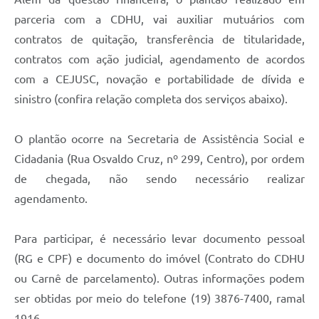
Carta de Serviços
parceria com a CDHU, vai auxiliar mutuários com
Arquivos para Download
contratos de quitação, transferência de titularidade,
contratos com ação judicial, agendamento de acordos
Galeria de Vídeos
com a CEJUSC, novação e portabilidade de dívida e
Contas Públicas
sinistro (confira relação completa dos serviços abaixo).
Legislação
O plantão ocorre na Secretaria de Assistência Social e
Links Úteis
Cidadania (Rua Osvaldo Cruz, nº 299, Centro), por ordem
de chegada, não sendo necessário realizar
Serviços Online
agendamento.
Para participar, é necessário levar documento pessoal
(RG e CPF) e documento do imóvel (Contrato do CDHU
ou Carnê de parcelamento). Outras informações podem
ser obtidas por meio do telefone (19) 3876-7400, ramal
1916.