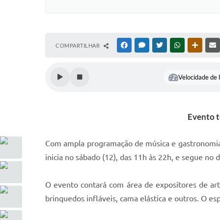
COMPARTILHAR
FACEBOOK
MESSENGER
TWITTER
WHATSAPP
OUTRAS
Velocidade de l
Evento t
Com ampla programação de música e gastronomia, 
inicia no sábado (12), das 11h às 22h, e segue no 
O evento contará com área de expositores de art
brinquedos infláveis, cama elástica e outros. O es