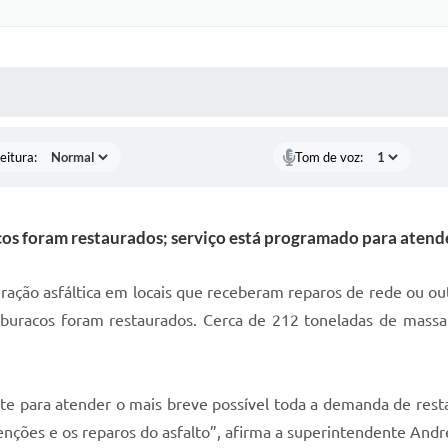
 MÍDIAS
RECEBA NOTÍCIAS
eitura:
Tom de voz:
os foram restaurados; serviço está programado para atende
ação asfáltica em locais que receberam reparos de rede ou ou
uracos foram restaurados. Cerca de 212 toneladas de massa as
te para atender o mais breve possível toda a demanda de restau
enções e os reparos do asfalto”, afirma a superintendente And