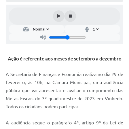
Defesa Civil
Convênios Terceiro Setor
Sistema de Protocolo
Poupatempo
Fala.BR
Ação é referente aos meses de setembro a dezembro
Listagem dos CEPs de Vinhedo
A Secretaria de Finanças e Economia realiza no dia 29 de
Acesso à Informação
fevereiro, às 10h, na Câmara Municipal, uma audiência
pública que vai apresentar e avaliar o cumprimento das
Contratos
Metas Fiscais do 3º quadrimestre de 2023 em Vinhedo.
Associação dos Servidores Públicos Municipais de
Todos os cidadãos podem participar.
Vinhedo
Audiências Públicas
A audiência segue o parágrafo 4º, artigo 9º da Lei de