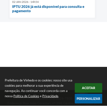
02 JAN 2026 - 14h54
IPTU 2026 já está disponível para consulta e
pagamento
Prefeitura de Vinhedo e os cookies: nosso site usa
cookies para melhorar a sua experiência de
ACEITAR
navegação. Ao continuar você concorda com a
nossa
Política de Cookies
e
Privacidade
.
Telefone: (19) 3826-7800
PERSONALIZAR
Endereço: Rua João Corazzari, nº 394, Centro | CEP: 13280-091