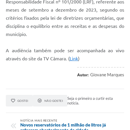
Responsabilidade Fiscal nº 101/2000 (LRF), referente aos
Carta de Serviços
meses de setembro a dezembro de 2023, segundo os
Arquivos para Download
critérios fixados pela lei de diretrizes orçamentárias, que
Galeria de Vídeos
disciplina o equilíbrio entre as receitas e as despesas do
município.
Contas Públicas
Legislação
A audiência também pode ser acompanhada ao vivo
através do site da TV Câmara. (
Link
)
Links Úteis
Serviços Online
Giovane Marques
Autor:
Seja o primeiro a curtir esta
GOSTEI
NÃO GOSTEI
notícia.
NOTÍCIA MAIS RECENTE
Novos reservatórios de 1 milhão de litros já
reforçam abastecimento da cidade