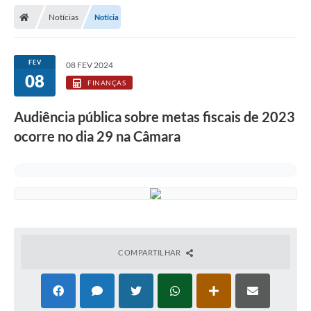
Secretarias
Notícias
Notícia
Telefones
Licitações
FEV
08 FEV 2024
08
FINANÇAS
Transparência
Audiência pública sobre metas fiscais de 2023
Concursos e Processos Seletivos
ocorre no dia 29 na Câmara
Inclusão e Acessibilidade
Tributos Online
Cidadão
Transporte Coletivo Municipal (Horários e
Itinerários)
COMPARTILHAR
Normas e Legislação
Diário Oficial