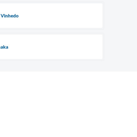
m Vinhedo
naka