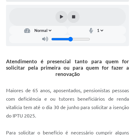
Defesa Civil
Convênios Terceiro Setor
Sistema de Protocolo
Poupatempo
Fala.BR
Atendimento é presencial tanto para quem for
solicitar pela primeira ou para quem for fazer a
Listagem dos CEPs de Vinhedo
renovação
Acesso à Informação
Maiores de 65 anos, aposentados, pensionistas pessoas
Contratos
com deficiência e ou tutores beneficiários de renda
vitalícia tem até o dia 30 de junho para solicitar a isenção
Associação dos Servidores Públicos Municipais de
Vinhedo
do IPTU 2025.
Audiências Públicas
Para solicitar o benefício é necessário cumprir alguns