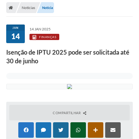
Secretarias
Notícias
Notícia
Telefones
Licitações
JAN
14 JAN 2025
14
FINANÇAS
Transparência
Isenção de IPTU 2025 pode ser solicitada até
Concursos e Processos Seletivos
30 de junho
Inclusão e Acessibilidade
Tributos Online
Cidadão
Transporte Coletivo Municipal (Horários e
Itinerários)
COMPARTILHAR
Normas e Legislação
Diário Oficial