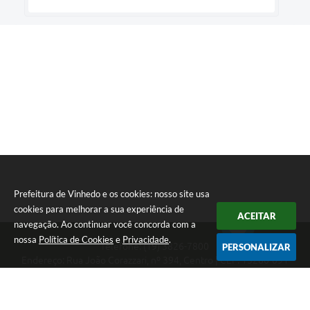
Prefeitura de Vinhedo e os cookies: nosso site usa
cookies para melhorar a sua experiência de
ACEITAR
navegação. Ao continuar você concorda com a
nossa
Política de Cookies
e
Privacidade
.
Telefone: (19) 3826-7800
PERSONALIZAR
Endereço: Rua João Corazzari, nº 394, Centro | CEP: 13280-091
Atendimento das 8 às 17 horas, de segunda a sexta-feira
CNPJ: 46.446.696/0001-85
Prefeitura de Vinhedo