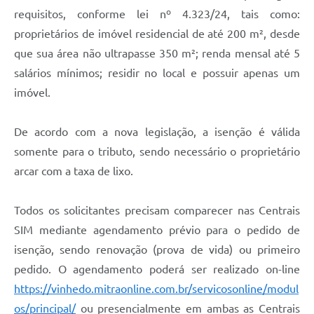
Carta de Serviços
requisitos, conforme lei nº 4.323/24, tais como:
proprietários de imóvel residencial de até 200 m², desde
Arquivos para Download
que sua área não ultrapasse 350 m²; renda mensal até 5
Galeria de Vídeos
salários mínimos; residir no local e possuir apenas um
Contas Públicas
imóvel.
Legislação
De acordo com a nova legislação, a isenção é válida
Links Úteis
somente para o tributo, sendo necessário o proprietário
arcar com a taxa de lixo.
Serviços Online
Todos os solicitantes precisam comparecer nas Centrais
SIM mediante agendamento prévio para o pedido de
isenção, sendo renovação (prova de vida) ou primeiro
pedido. O agendamento poderá ser realizado on-line
https://vinhedo.mitraonline.com.br/servicosonline/modul
os/principal/
ou presencialmente em ambas as Centrais