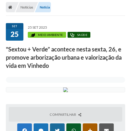
Secretarias
Notícias
Notícia
Telefones
Licitações
SET
25 SET 2025
25
MEIO AMBIENTE
SAÚDE
Transparência
"Sextou + Verde” acontece nesta sexta, 26, e
Concursos e Processos Seletivos
promove arborização urbana e valorização da
Inclusão e Acessibilidade
vida em Vinhedo
Tributos Online
Cidadão
Transporte Coletivo Municipal (Horários e
Itinerários)
COMPARTILHAR
Normas e Legislação
Diário Oficial