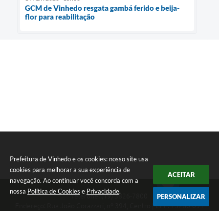
GCM de Vinhedo resgata gambá ferido e beija-
flor para reabilitação
Prefeitura de Vinhedo e os cookies: nosso site usa
cookies para melhorar a sua experiência de
ACEITAR
navegação. Ao continuar você concorda com a
nossa
Política de Cookies
e
Privacidade
.
Telefone: (19) 3826-7800
PERSONALIZAR
Endereço: Rua João Corazzari, nº 394, Centro | CEP: 13280-091
Atendimento das 8 às 17 horas, de segunda a sexta-feira