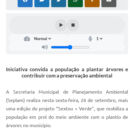
Defesa Civil
Convênios Terceiro Setor
Sistema de Protocolo
Poupatempo
Fala.BR
Iniciativa convida a população a plantar árvores e
Listagem dos CEPs de Vinhedo
contribuir com a preservação ambiental
Acesso à Informação
A Secretaria Municipal de Planejamento Ambiental
Contratos
(Seplam) realiza nesta sexta-feira, 26 de setembro, mais
Associação dos Servidores Públicos Municipais de
uma edição do projeto “Sextou + Verde”, que mobiliza a
Vinhedo
população em prol do meio ambiente com o plantio de
Audiências Públicas
árvores no município.