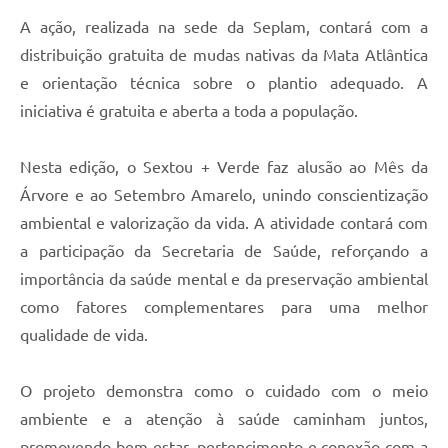
Carta de Serviços
A ação, realizada na sede da Seplam, contará com a
Arquivos para Download
distribuição gratuita de mudas nativas da Mata Atlântica
e orientação técnica sobre o plantio adequado. A
Galeria de Vídeos
iniciativa é gratuita e aberta a toda a população.
Contas Públicas
Nesta edição, o Sextou + Verde faz alusão ao Mês da
Legislação
Árvore e ao Setembro Amarelo, unindo conscientização
Links Úteis
ambiental e valorização da vida. A atividade contará com
a participação da Secretaria de Saúde, reforçando a
Serviços Online
importância da saúde mental e da preservação ambiental
como fatores complementares para uma melhor
qualidade de vida.
O projeto demonstra como o cuidado com o meio
ambiente e a atenção à saúde caminham juntos,
promovendo bem-estar, pertencimento e conexão com a