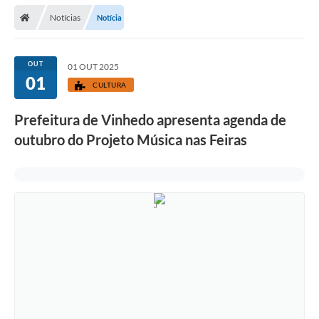
Secretarias
Notícias
Notícia
Telefones
Licitações
OUT
01 OUT 2025
01
CULTURA
Transparência
Prefeitura de Vinhedo apresenta agenda de
Concursos e Processos Seletivos
outubro do Projeto Música nas Feiras
Inclusão e Acessibilidade
Tributos Online
Cidadão
Transporte Coletivo Municipal (Horários e
Itinerários)
Normas e Legislação
Diário Oficial