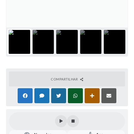
Defesa Civil
Convênios Terceiro Setor
Sistema de Protocolo
Poupatempo
Fala.BR
Listagem dos CEPs de Vinhedo
COMPARTILHAR
Acesso à Informação
Contratos
Associação dos Servidores Públicos Municipais de
Vinhedo
Audiências Públicas