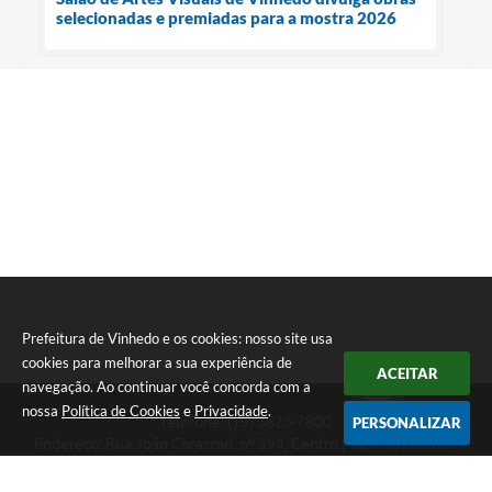
selecionadas e premiadas para a mostra 2026
Prefeitura de Vinhedo e os cookies: nosso site usa
cookies para melhorar a sua experiência de
ACEITAR
navegação. Ao continuar você concorda com a
nossa
Política de Cookies
e
Privacidade
.
Telefone: (19) 3826-7800
PERSONALIZAR
Endereço: Rua João Corazzari, nº 394, Centro | CEP: 13280-091
Atendimento das 8 às 17 horas, de segunda a sexta-feira
CNPJ: 46.446.696/0001-85