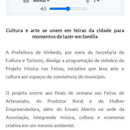
Carta de Serviços
Arquivos para Download
Galeria de Vídeos
Cultura e arte se unem em feiras da cidade para
momentos de lazer em família
Contas Públicas
Legislação
A Prefeitura de Vinhedo, por meio da Secretaria de
Cultura e Turismo, divulga a programação de outubro do
Links Úteis
Projeto Música nas Feiras, iniciativa que leva arte e
Serviços Online
cultura aos espaços de convivência do município.
O projeto ocorre aos finais de semana nas Feiras de
Artesanato, do Produtor Rural e da Mulher
Empreendedora, além do Ensaio Aberto na sede da
Associação, integrando música, cultura e economia
criativa em um mesmo ambiente.