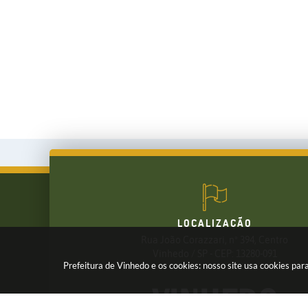
LOCALIZAÇÃO
Rua João Corazzari, nº 394, Centro
FALE CONOSCO
Vinhedo / SP - CEP: 13280-091
Prefeitura de Vinhedo e os cookies: nosso site usa cookies p
(19) 3826-7800