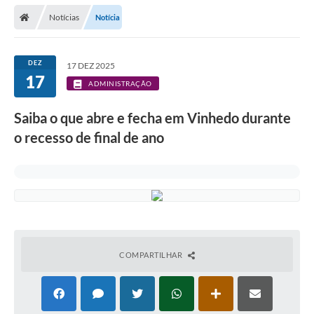
Secretarias
Notícias
Notícia
Telefones
Licitações
DEZ
17 DEZ 2025
17
ADMINISTRAÇÃO
Transparência
Saiba o que abre e fecha em Vinhedo durante
Concursos e Processos Seletivos
o recesso de final de ano
Inclusão e Acessibilidade
Tributos Online
Cidadão
Transporte Coletivo Municipal (Horários e
Itinerários)
COMPARTILHAR
Normas e Legislação
Diário Oficial