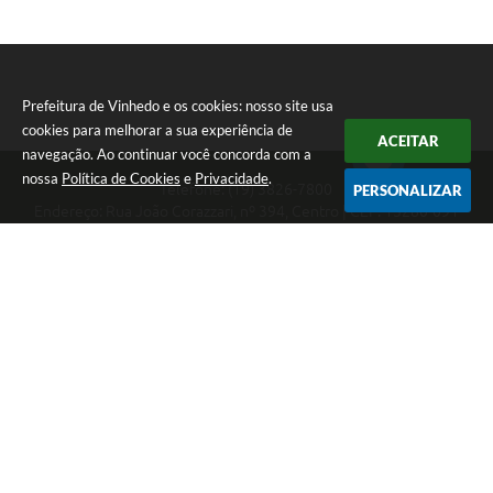
Prefeitura de Vinhedo e os cookies: nosso site usa
cookies para melhorar a sua experiência de
ACEITAR
navegação. Ao continuar você concorda com a
nossa
Política de Cookies
e
Privacidade
.
Telefone: (19) 3826-7800
PERSONALIZAR
Endereço: Rua João Corazzari, nº 394, Centro | CEP: 13280-091
Atendimento das 8 às 17 horas, de segunda a sexta-feira
CNPJ: 46.446.696/0001-85
Prefeitura de Vinhedo
Versão do Sistema:
3.5.3 - 19/06/2026
Portal atualizado em:
07/08/2026 17:17
Dados Abertos
Copyright Instar - 2006-2026. Todos os direitos reservados -
Instar Tecnologia