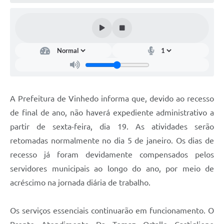
Defesa Civil
Convênios Terceiro Setor
Sistema de Protocolo
Poupatempo
Fala.BR
A Prefeitura de Vinhedo informa que, devido ao recesso
de final de ano, não haverá expediente administrativo a
Listagem dos CEPs de Vinhedo
partir de sexta-feira, dia 19. As atividades serão
Acesso à Informação
retomadas normalmente no dia 5 de janeiro. Os dias de
recesso já foram devidamente compensados pelos
Contratos
servidores municipais ao longo do ano, por meio de
Associação dos Servidores Públicos Municipais de
acréscimo na jornada diária de trabalho.
Vinhedo
Audiências Públicas
Os serviços essenciais continuarão em funcionamento. O