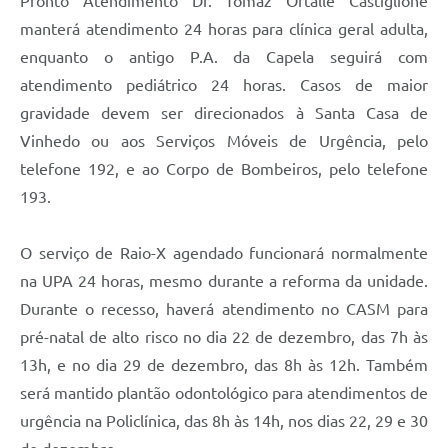
Pronto Atendimento Dr. Tomaz Ortalle Castiglione
Carta de Serviços
manterá atendimento 24 horas para clínica geral adulta,
Arquivos para Download
enquanto o antigo P.A. da Capela seguirá com
atendimento pediátrico 24 horas. Casos de maior
Galeria de Vídeos
gravidade devem ser direcionados à Santa Casa de
Contas Públicas
Vinhedo ou aos Serviços Móveis de Urgência, pelo
telefone 192, e ao Corpo de Bombeiros, pelo telefone
Legislação
193.
Links Úteis
O serviço de Raio-X agendado funcionará normalmente
Serviços Online
na UPA 24 horas, mesmo durante a reforma da unidade.
Durante o recesso, haverá atendimento no CASM para
pré-natal de alto risco no dia 22 de dezembro, das 7h às
13h, e no dia 29 de dezembro, das 8h às 12h. Também
será mantido plantão odontológico para atendimentos de
urgência na Policlínica, das 8h às 14h, nos dias 22, 29 e 30