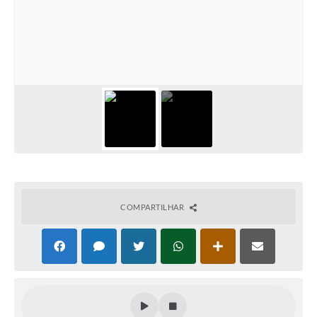
Defesa Civil
Convênios Terceiro Setor
Sistema de Protocolo
Poupatempo
Fala.BR
Listagem dos CEPs de Vinhedo
Acesso à Informação
COMPARTILHAR
Contratos
Associação dos Servidores Públicos Municipais de
Vinhedo
Audiências Públicas