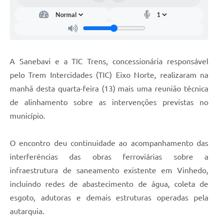
Carta de Serviços
Arquivos para Download
Galeria de Vídeos
A Sanebavi e a TIC Trens, concessionária responsável
Contas Públicas
pelo Trem Intercidades (TIC) Eixo Norte, realizaram na
Legislação
manhã desta quarta-feira (13) mais uma reunião técnica
de alinhamento sobre as intervenções previstas no
Links Úteis
município.
Serviços Online
O encontro deu continuidade ao acompanhamento das
interferências das obras ferroviárias sobre a
infraestrutura de saneamento existente em Vinhedo,
incluindo redes de abastecimento de água, coleta de
esgoto, adutoras e demais estruturas operadas pela
autarquia.