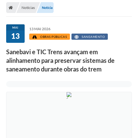
Secretarias
Notícias
Notícia
Telefones
Licitações
MAI
13 MAI 2026
13
OBRAS PÚBLICAS
SANEAMENTO
Transparência
Sanebavi e TIC Trens avançam em
Concursos e Processos Seletivos
alinhamento para preservar sistemas de
Inclusão e Acessibilidade
saneamento durante obras do trem
Tributos Online
Cidadão
Transporte Coletivo Municipal (Horários e
Itinerários)
Normas e Legislação
Diário Oficial