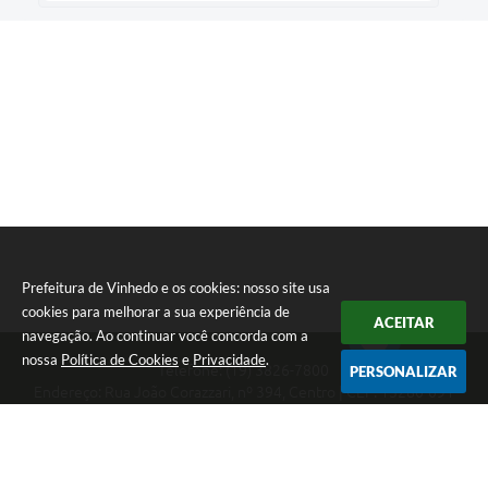
Prefeitura de Vinhedo e os cookies: nosso site usa
cookies para melhorar a sua experiência de
ACEITAR
navegação. Ao continuar você concorda com a
nossa
Política de Cookies
e
Privacidade
.
Telefone: (19) 3826-7800
PERSONALIZAR
Endereço: Rua João Corazzari, nº 394, Centro | CEP: 13280-091
Atendimento das 8 às 17 horas, de segunda a sexta-feira
CNPJ: 46.446.696/0001-85
Prefeitura de Vinhedo