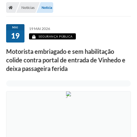
Secretarias
Notícias
Notícia
Telefones
Licitações
MAI
19 MAI 2026
19
SEGURANÇA PÚBLICA
Transparência
Motorista embriagado e sem habilitação
Concursos e Processos Seletivos
colide contra portal de entrada de Vinhedo e
Inclusão e Acessibilidade
deixa passageira ferida
Tributos Online
Cidadão
Transporte Coletivo Municipal (Horários e
Itinerários)
Normas e Legislação
Diário Oficial