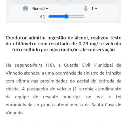
Carta de Serviços
Arquivos para Download
Galeria de Vídeos
Condutor admitiu ingestão de álcool, realizou teste
Contas Públicas
do etilômetro com resultado de 0,73 mg/l e veículo
Legislação
foi recolhido por más condições de conservação
Links Úteis
Na segunda-feira (18), a Guarda Civil Municipal de
Serviços Online
Vinhedo atendeu a uma ocorrência de sinistro de trânsito
com vítima nas proximidades do portal de entrada da
cidade. A passageira do veículo já recebia atendimento
da equipe de resgate municipal no local e foi
encaminhada ao pronto atendimento da Santa Casa de
Vinhedo.