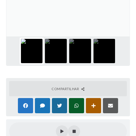
Defesa Civil
Convênios Terceiro Setor
Sistema de Protocolo
Poupatempo
Fala.BR
Listagem dos CEPs de Vinhedo
Acesso à Informação
COMPARTILHAR
Contratos
Associação dos Servidores Públicos Municipais de
Vinhedo
Audiências Públicas