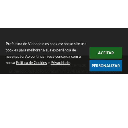
Prefeitura de Vinhedo e os cookies: nosso site usa
cookies para melhorar a sua experiência de
ACEITAR
navegação. Ao continuar você concorda com a
nossa
Política de Cookies
e
Privacidade
.
Telefone: (19) 3826-7800
PERSONALIZAR
Endereço: Rua João Corazzari, nº 394, Centro | CEP: 13280-091
Atendimento das 8 às 17 horas, de segunda a sexta-feira
CNPJ: 46.446.696/0001-85
Prefeitura de Vinhedo
Versão do Sistema:
3.5.3 - 19/06/2026
Portal atualizado em:
10/08/2026 17:05
Dados Abertos