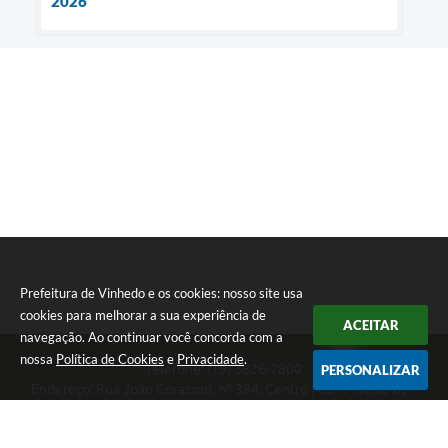
2026
Prefeitura de Vinhedo e os cookies: nosso site usa
cookies para melhorar a sua experiência de
ACEITAR
navegação. Ao continuar você concorda com a
nossa
Política de Cookies
e
Privacidade
.
Telefone: (19) 3826-7800
PERSONALIZAR
Endereço: Rua João Corazzari, nº 394, Centro | CEP: 13280-091
Atendimento das 8 às 17 horas, de segunda a sexta-feira
CNPJ: 46.446.696/0001-85