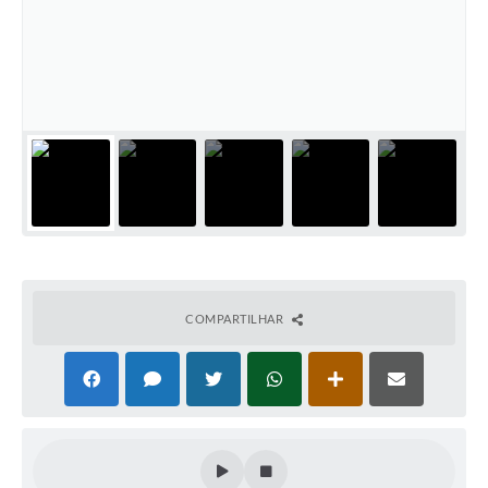
Defesa Civil
Convênios Terceiro Setor
Sistema de Protocolo
Poupatempo
Fala.BR
Listagem dos CEPs de Vinhedo
Acesso à Informação
COMPARTILHAR
Contratos
Associação dos Servidores Públicos Municipais de
Vinhedo
Audiências Públicas