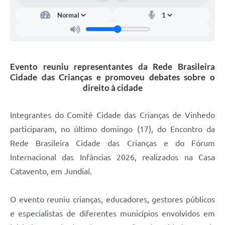
Carta de Serviços
Arquivos para Download
Galeria de Vídeos
Evento reuniu representantes da Rede Brasileira
Contas Públicas
Cidade das Crianças e promoveu debates sobre o
Legislação
direito à cidade
Links Úteis
Integrantes do Comitê Cidade das Crianças de Vinhedo
Serviços Online
participaram, no último domingo (17), do Encontro da
Rede Brasileira Cidade das Crianças e do Fórum
Internacional das Infâncias 2026, realizados na Casa
Catavento, em Jundiaí.
O evento reuniu crianças, educadores, gestores públicos
e especialistas de diferentes municípios envolvidos em