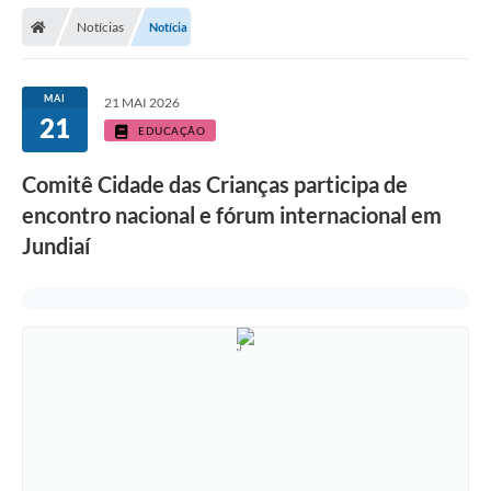
Secretarias
Notícias
Notícia
Telefones
Licitações
MAI
21 MAI 2026
21
EDUCAÇÃO
Transparência
Comitê Cidade das Crianças participa de
Concursos e Processos Seletivos
encontro nacional e fórum internacional em
Inclusão e Acessibilidade
Jundiaí
Tributos Online
Cidadão
Transporte Coletivo Municipal (Horários e
Itinerários)
Normas e Legislação
Diário Oficial